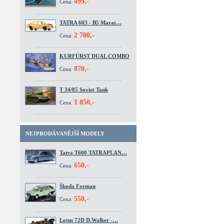
499,-
Cena:
TATRA 603 - B5 Marat…
2 700,-
Cena:
KURFÜRST DUAL COMBO
870,-
Cena:
T 34/85 Soviet Tank
1 850,-
Cena:
NEJPRODÁVANĚJŠÍ MODELY
Tatra T600 TATRAPLAN…
650,-
Cena:
Škoda Forman
550,-
Cena:
Lotus 72D D.Walker -…