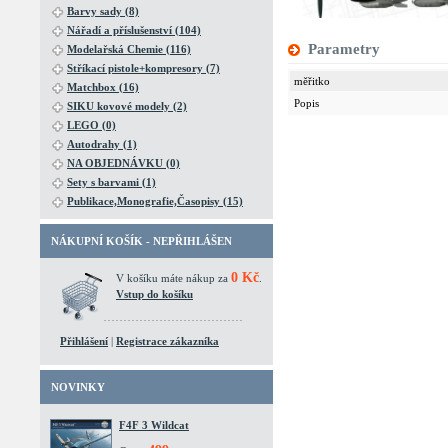
Barvy sady (8)
Nářadí a příslušenství (104)
Parametry
Modelařská Chemie (116)
Stříkací pistole+kompresory (7)
měřitko
Matchbox (16)
Popis
SIKU kovové modely (2)
LEGO (0)
Autodrahy (1)
NA OBJEDNÁVKU (0)
Sety s barvami (1)
Publikace,Monografie,Časopisy (15)
NÁKUPNÍ KOŠÍK - NEPŘIHLÁŠEN
0 Kč
V košíku máte nákup za
.
Vstup do košíku
Přihlášení
|
Registrace zákazníka
NOVINKY
F4F 3 Wildcat