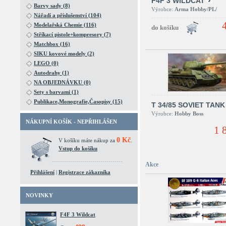
F4F 3 WILDCAT
Barvy sady (8)
Výrobce:
Arma Hobby/PL/
Nářadí a příslušenství (104)
Modelařská Chemie (116)
Stříkací pistole+kompresory (7)
Matchbox (16)
SIKU kovové modely (2)
LEGO (0)
Autodrahy (1)
NA OBJEDNÁVKU (0)
Sety s barvami (1)
Publikace,Monografie,Časopisy (15)
T 34/85 SOVIET TANK
Výrobce:
Hobby Boss
NÁKUPNÍ KOŠÍK - NEPŘIHLÁŠEN
1 
0 Kč
V košíku máte nákup za
.
Vstup do košíku
Akce
Přihlášení
|
Registrace zákazníka
NOVINKY
F4F 3 Wildcat