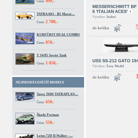
499,-
Cena:
MESSERSCHMITT BF 
6 'ITALIAN ACES'
TATRA 603 - B5 Marat…
Výrobce:
Italeri
2 700,-
Cena:
KURFÜRST DUAL COMBO
870,-
Cena:
T 34/85 Soviet Tank
USS SS-212 GATO 19
1 850,-
Cena:
Výrobce:
Easy Model
NEJPRODÁVANĚJŠÍ MODELY
Tatra T600 TATRAPLAN…
650,-
Cena:
Škoda Forman
550,-
Cena:
Lotus 72D D.Walker -…