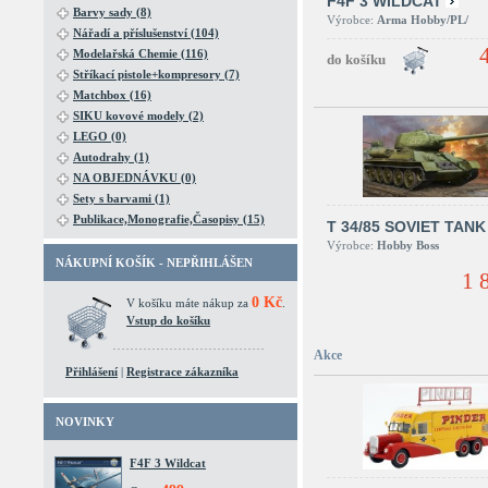
F4F 3 WILDCAT
Barvy sady (8)
Výrobce:
Arma Hobby/PL/
Nářadí a příslušenství (104)
Modelařská Chemie (116)
Stříkací pistole+kompresory (7)
Matchbox (16)
SIKU kovové modely (2)
LEGO (0)
Autodrahy (1)
NA OBJEDNÁVKU (0)
Sety s barvami (1)
Publikace,Monografie,Časopisy (15)
T 34/85 SOVIET TANK
Výrobce:
Hobby Boss
NÁKUPNÍ KOŠÍK - NEPŘIHLÁŠEN
1 
0 Kč
V košíku máte nákup za
.
Vstup do košíku
Akce
Přihlášení
|
Registrace zákazníka
NOVINKY
F4F 3 Wildcat