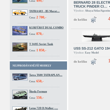
499,-
Cena:
BERNARD 28 ELECTR
TRUCK PINDER CI…
Výrobce:
Altaya/Atlas/Agostin
TATRA 603 - B5 Marat…
2 700,-
Cena:
KURFÜRST DUAL COMBO
870,-
Cena:
T 34/85 Soviet Tank
USS SS-212 GATO 19
1 850,-
Cena:
Výrobce:
Easy Model
NEJPRODÁVANĚJŠÍ MODELY
Tatra T600 TATRAPLAN…
650,-
Cena:
Škoda Forman
550,-
Cena:
Lotus 72D D.Walker -…