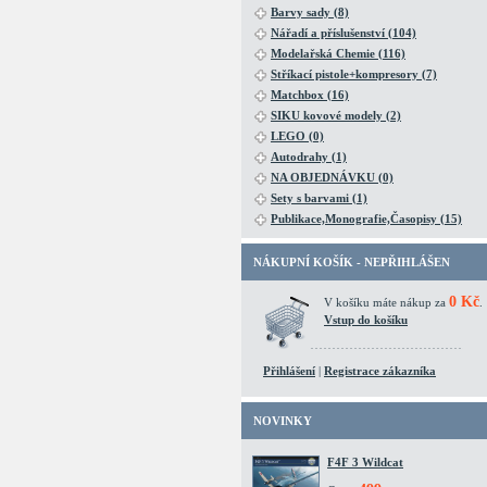
Barvy sady (8)
Nářadí a příslušenství (104)
Modelařská Chemie (116)
Stříkací pistole+kompresory (7)
Matchbox (16)
SIKU kovové modely (2)
LEGO (0)
Autodrahy (1)
NA OBJEDNÁVKU (0)
Sety s barvami (1)
Publikace,Monografie,Časopisy (15)
NÁKUPNÍ KOŠÍK - NEPŘIHLÁŠEN
0 Kč
V košíku máte nákup za
.
Vstup do košíku
Přihlášení
|
Registrace zákazníka
NOVINKY
F4F 3 Wildcat