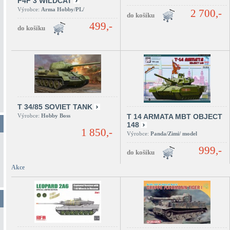
F4F 3 WILDCAT
Výrobce:
Arma Hobby/PL/
2 700,-
499,-
T 34/85 SOVIET TANK
Výrobce:
Hobby Boss
T 14 ARMATA MBT OBJECT
148
1 850,-
Výrobce:
Panda/Zimi/ model
999,-
Akce