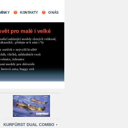
MÍNKY
KONTAKTY
O NÁS
ět pro malé i velké
radicí nabízející modely různých velikostí,
ákazníků...přidejte se k nám i Vy
autíček v nejvyšší kvalitě
klů, vláčků, nákladních vozů
vebnice, železnice
usní modely pro sběratele
 hotová auta, buggy atd.
KURFÜRST DUAL COMBO