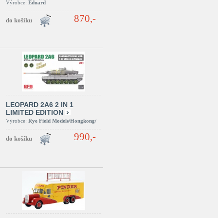
Výrobce:
Eduard
870,-
LEOPARD 2A6 2 IN 1
LIMITED EDITION
Výrobce:
Rye Field Models/Hongkong/
990,-