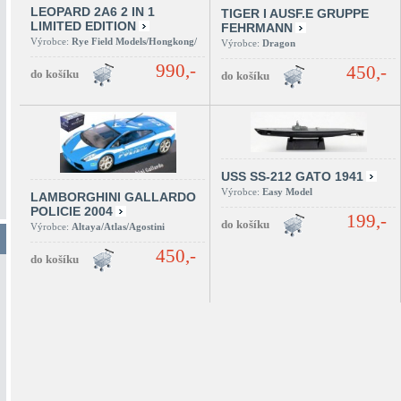
LEOPARD 2A6 2 IN 1
TIGER I AUSF.E GRUPPE
LIMITED EDITION
FEHRMANN
Výrobce:
Rye Field Models/Hongkong/
Výrobce:
Dragon
990,-
450,-
USS SS-212 GATO 1941
Výrobce:
Easy Model
LAMBORGHINI GALLARDO
POLICIE 2004
199,-
Výrobce:
Altaya/Atlas/Agostini
450,-