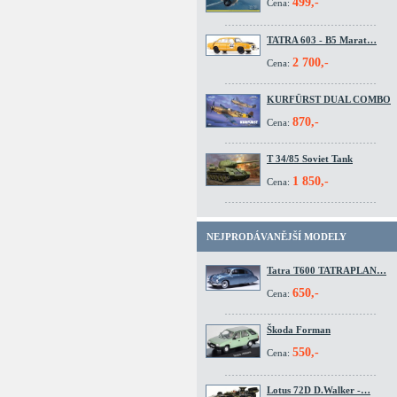
499,-
Cena:
TATRA 603 - B5 Marat…
2 700,-
Cena:
KURFÜRST DUAL COMBO
870,-
Cena:
T 34/85 Soviet Tank
1 850,-
Cena:
NEJPRODÁVANĚJŠÍ MODELY
Tatra T600 TATRAPLAN…
650,-
Cena:
Škoda Forman
550,-
Cena:
Lotus 72D D.Walker -…