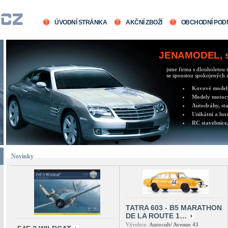
ÚVODNÍ STRÁNKA
AKČNÍ ZBOŽÍ
OBCHODNÍ POD
JENAMODEL, sv
jsme firma s dlouholetou t
se spoustou spokojených z
Kovové modely 
Modely motocy
Autodráhy, sta
Unikátní a lux
RC stavebnice,
Novinky
TATRA 603 - B5 MARATHON
DE LA ROUTE 1…
Výrobce:
Autocult/ Avenue 43