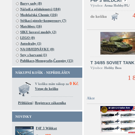
F4F 3 WILDCAT
Barvy sady (8)
Výrobce:
Arma Hobby/PL/
Nářadí a příslušenství (104)
Modelařská Chemie (116)
Stříkací pistole+kompresory (7)
Matchbox (16)
SIKU kovové modely (2)
LEGO (0)
Autodrahy (1)
NA OBJEDNÁVKU (0)
Sety s barvami (1)
Publikace,Monografie,Časopisy (15)
T 34/85 SOVIET TANK
Výrobce:
Hobby Boss
NÁKUPNÍ KOŠÍK - NEPŘIHLÁŠEN
1 
0 Kč
V košíku máte nákup za
.
Vstup do košíku
Akce
Přihlášení
|
Registrace zákazníka
NOVINKY
F4F 3 Wildcat