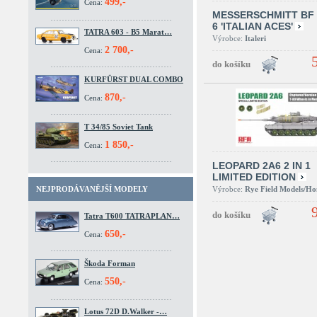
499,-
Cena:
MESSERSCHMITT BF 
6 'ITALIAN ACES'
TATRA 603 - B5 Marat…
Výrobce:
Italeri
2 700,-
Cena:
KURFÜRST DUAL COMBO
870,-
Cena:
T 34/85 Soviet Tank
1 850,-
Cena:
LEOPARD 2A6 2 IN 1
LIMITED EDITION
Výrobce:
Rye Field Models/H
NEJPRODÁVANĚJŠÍ MODELY
Tatra T600 TATRAPLAN…
650,-
Cena:
Škoda Forman
550,-
Cena:
Lotus 72D D.Walker -…