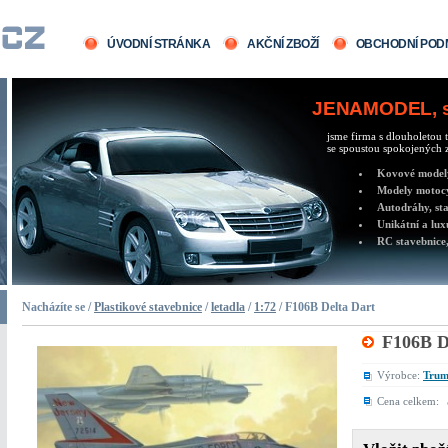
ÚVODNÍ STRÁNKA
AKČNÍ ZBOŽÍ
OBCHODNÍ POD
JENAMODEL, sv
jsme firma s dlouholetou t
se spoustou spokojených z
Kovové modely 
Modely motocy
Autodráhy, sta
Unikátní a lux
RC stavebnice,
Nacházíte se /
Plastikové stavebnice
/
letadla
/
1:72
/ F106B Delta Dart
F106B D
Výrobce:
Trum
Cena celkem: