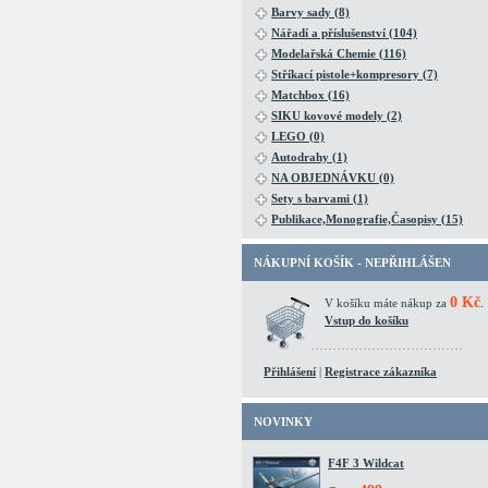
Barvy sady (8)
Nářadí a příslušenství (104)
Modelařská Chemie (116)
Stříkací pistole+kompresory (7)
Matchbox (16)
SIKU kovové modely (2)
LEGO (0)
Autodrahy (1)
NA OBJEDNÁVKU (0)
Sety s barvami (1)
Publikace,Monografie,Časopisy (15)
NÁKUPNÍ KOŠÍK - NEPŘIHLÁŠEN
0 Kč
V košíku máte nákup za
.
Vstup do košíku
Přihlášení
|
Registrace zákazníka
NOVINKY
F4F 3 Wildcat