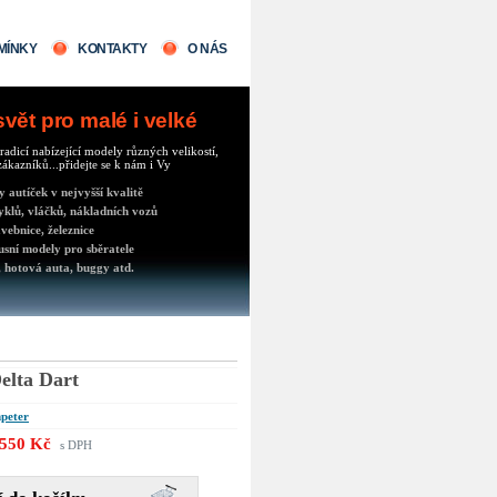
MÍNKY
KONTAKTY
O NÁS
ět pro malé i velké
radicí nabízející modely různých velikostí,
ákazníků...přidejte se k nám i Vy
autíček v nejvyšší kvalitě
klů, vláčků, nákladních vozů
vebnice, železnice
usní modely pro sběratele
 hotová auta, buggy atd.
elta Dart
peter
550 Kč
s DPH