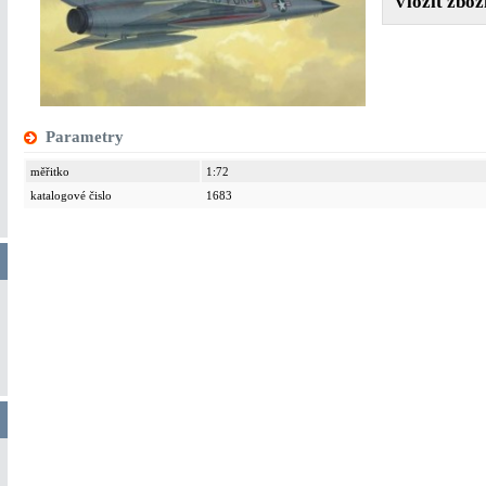
Parametry
měřitko
1:72
katalogové čislo
1683