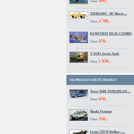
499,-
Cena:
TATRA 603 - B5 Marat…
2 700,-
Cena:
KURFÜRST DUAL COMBO
870,-
Cena:
T 34/85 Soviet Tank
1 850,-
Cena:
NEJPRODÁVANĚJŠÍ MODELY
Tatra T600 TATRAPLAN…
650,-
Cena:
Škoda Forman
550,-
Cena:
Lotus 72D D.Walker -…