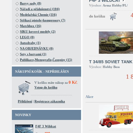
F4F 3 WILDCAT
Barvy sady (8)
Výrobce:
Arma Hobby/PL/
Nářadí a příslušenství (104)
Modelařská Chemie (116)
Stříkací pistole+kompresory (7)
Matchbox (16)
SIKU kovové modely (2)
LEGO (0)
Autodrahy (1)
NA OBJEDNÁVKU (0)
Sety s barvami (1)
Publikace,Monografie,Časopisy (15)
T 34/85 SOVIET TANK
Výrobce:
Hobby Boss
NÁKUPNÍ KOŠÍK - NEPŘIHLÁŠEN
1 
0 Kč
V košíku máte nákup za
.
Vstup do košíku
Akce
Přihlášení
|
Registrace zákazníka
NOVINKY
F4F 3 Wildcat