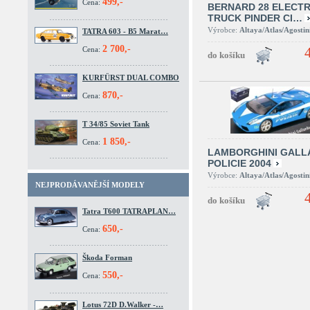
499,-
Cena:
BERNARD 28 ELECTR
TRUCK PINDER CI…
Výrobce:
Altaya/Atlas/Agostin
TATRA 603 - B5 Marat…
2 700,-
Cena:
KURFÜRST DUAL COMBO
870,-
Cena:
T 34/85 Soviet Tank
1 850,-
Cena:
LAMBORGHINI GALL
POLICIE 2004
Výrobce:
Altaya/Atlas/Agostin
NEJPRODÁVANĚJŠÍ MODELY
Tatra T600 TATRAPLAN…
650,-
Cena:
Škoda Forman
550,-
Cena:
Lotus 72D D.Walker -…