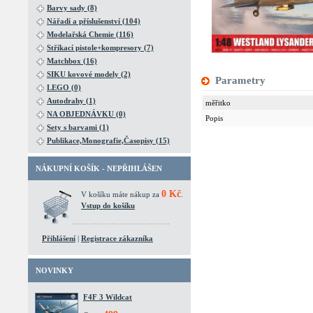
Barvy sady (8)
Nářadí a příslušenství (104)
Modelařská Chemie (116)
Stříkací pistole+kompresory (7)
Matchbox (16)
SIKU kovové modely (2)
Parametry
LEGO (0)
Autodrahy (1)
měřitko
NA OBJEDNÁVKU (0)
Popis
Sety s barvami (1)
Publikace,Monografie,Časopisy (15)
NÁKUPNÍ KOŠÍK - NEPŘIHLÁŠEN
0 Kč
V košíku máte nákup za
.
Vstup do košíku
Přihlášení
|
Registrace zákazníka
NOVINKY
F4F 3 Wildcat