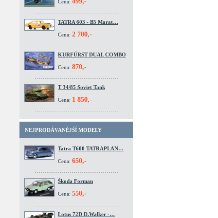
499,-
Cena:
TATRA 603 - B5 Marat…
2 700,-
Cena:
KURFÜRST DUAL COMBO
870,-
Cena:
T 34/85 Soviet Tank
1 850,-
Cena:
NEJPRODÁVANĚJŠÍ MODELY
Tatra T600 TATRAPLAN…
650,-
Cena:
Škoda Forman
550,-
Cena:
Lotus 72D D.Walker -…