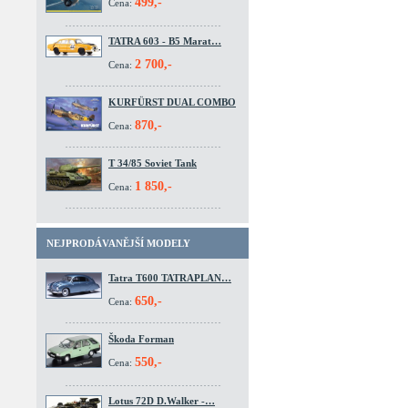
499,-
Cena:
TATRA 603 - B5 Marat…
2 700,-
Cena:
KURFÜRST DUAL COMBO
870,-
Cena:
T 34/85 Soviet Tank
1 850,-
Cena:
NEJPRODÁVANĚJŠÍ MODELY
Tatra T600 TATRAPLAN…
650,-
Cena:
Škoda Forman
550,-
Cena:
Lotus 72D D.Walker -…