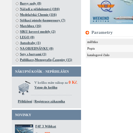
Barvy sady (8)
Nářadí a příslušenství (104)
Modelařská Chemie (116)
Stříkací pistole+kompresory (7)
Matchbox (16)
SIKU kovové modely (2)
Parametry
LEGO (0)
měřitko
Autodrahy (1)
NA OBJEDNÁVKU (0)
Popis
Sety s barvami (1)
katalogové čislo
Publikace,Monografie,Časopisy (15)
NÁKUPNÍ KOŠÍK - NEPŘIHLÁŠEN
0 Kč
V košíku máte nákup za
.
Vstup do košíku
Přihlášení
|
Registrace zákazníka
NOVINKY
F4F 3 Wildcat