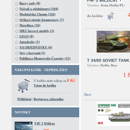
F4F 3 WILDCAT
Barvy sady (8)
Výrobce:
Arma Hobby/PL/
Nářadí a příslušenství (104)
Modelařská Chemie (116)
Stříkací pistole+kompresory (7)
Matchbox (16)
SIKU kovové modely (2)
LEGO (0)
Autodrahy (1)
NA OBJEDNÁVKU (0)
Sety s barvami (1)
Publikace,Monografie,Časopisy (15)
T 34/85 SOVIET TANK
Výrobce:
Hobby Boss
NÁKUPNÍ KOŠÍK - NEPŘIHLÁŠEN
1 
0 Kč
V košíku máte nákup za
.
Vstup do košíku
Akce
Přihlášení
|
Registrace zákazníka
NOVINKY
F4F 3 Wildcat