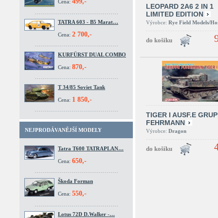
499,-
Cena:
LEOPARD 2A6 2 IN 1
LIMITED EDITION
TATRA 603 - B5 Marat…
Výrobce:
Rye Field Models/H
2 700,-
Cena:
KURFÜRST DUAL COMBO
870,-
Cena:
T 34/85 Soviet Tank
1 850,-
Cena:
TIGER I AUSF.E GRU
FEHRMANN
NEJPRODÁVANĚJŠÍ MODELY
Výrobce:
Dragon
Tatra T600 TATRAPLAN…
650,-
Cena:
Škoda Forman
550,-
Cena:
Lotus 72D D.Walker -…