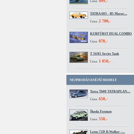
499,-
Cena:
TATRA 603 - B5 Marat…
2 700,-
Cena:
KURFÜRST DUAL COMBO
870,-
Cena:
T 34/85 Soviet Tank
1 850,-
Cena:
NEJPRODÁVANĚJŠÍ MODELY
Tatra T600 TATRAPLAN…
650,-
Cena:
Škoda Forman
550,-
Cena:
Lotus 72D D.Walker -…