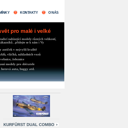
MÍNKY
KONTAKTY
O NÁS
ět pro malé i velké
radicí nabízející modely různých velikostí,
ákazníků...přidejte se k nám i Vy
autíček v nejvyšší kvalitě
klů, vláčků, nákladních vozů
vebnice, železnice
usní modely pro sběratele
 hotová auta, buggy atd.
KURFÜRST DUAL COMBO