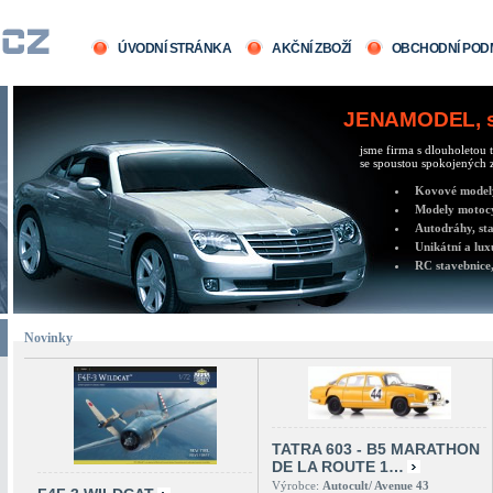
ÚVODNÍ STRÁNKA
AKČNÍ ZBOŽÍ
OBCHODNÍ POD
JENAMODEL, sv
jsme firma s dlouholetou t
se spoustou spokojených z
Kovové modely 
Modely motocy
Autodráhy, sta
Unikátní a lux
RC stavebnice,
Novinky
TATRA 603 - B5 MARATHON
DE LA ROUTE 1…
Výrobce:
Autocult/ Avenue 43