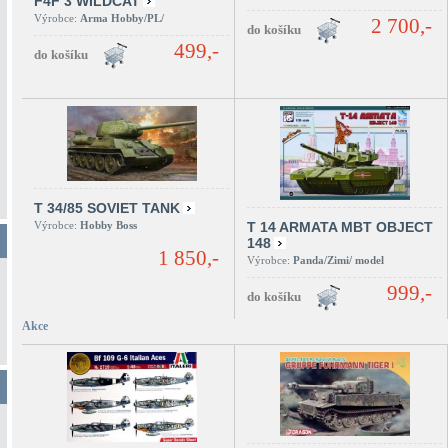
F4F 3 WILDCAT
Výrobce:
Arma Hobby/PL/
2 700,-
499,-
T 34/85 SOVIET TANK
Výrobce:
Hobby Boss
T 14 ARMATA MBT OBJECT
148
1 850,-
Výrobce:
Panda/Zimi/ model
999,-
Akce