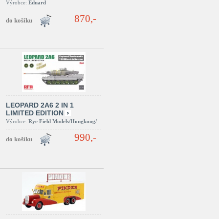
Výrobce:
Eduard
870,-
LEOPARD 2A6 2 IN 1
LIMITED EDITION
Výrobce:
Rye Field Models/Hongkong/
990,-