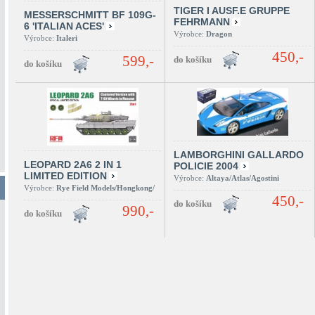
TIGER I AUSF.E GRUPPE
MESSERSCHMITT BF 109G-
FEHRMANN
6 'ITALIAN ACES'
Výrobce:
Dragon
Výrobce:
Italeri
450,-
599,-
LAMBORGHINI GALLARDO
LEOPARD 2A6 2 IN 1
POLICIE 2004
LIMITED EDITION
Výrobce:
Altaya/Atlas/Agostini
Výrobce:
Rye Field Models/Hongkong/
450,-
990,-