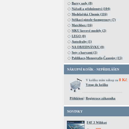
Barvy sady (8)
Nářadí a příslušenství (104)
Modelařská Chemie (116)
Stříkací pistole+kompresory (7)
Matchbox (16)
SIKU kovové modely (2)
LEGO (0)
Autodrahy (1)
NA OBJEDNÁVKU (0)
Sety s barvami (1)
Publikace,Monografie,Časopisy (15)
NÁKUPNÍ KOŠÍK - NEPŘIHLÁŠEN
0 Kč
V košíku máte nákup za
.
Vstup do košíku
Přihlášení
|
Registrace zákazníka
NOVINKY
F4F 3 Wildcat