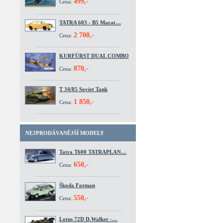
499,-
Cena:
TATRA 603 - B5 Marat…
2 700,-
Cena:
KURFÜRST DUAL COMBO
870,-
Cena:
T 34/85 Soviet Tank
1 850,-
Cena:
NEJPRODÁVANĚJŠÍ MODELY
Tatra T600 TATRAPLAN…
650,-
Cena:
Škoda Forman
550,-
Cena:
Lotus 72D D.Walker -…