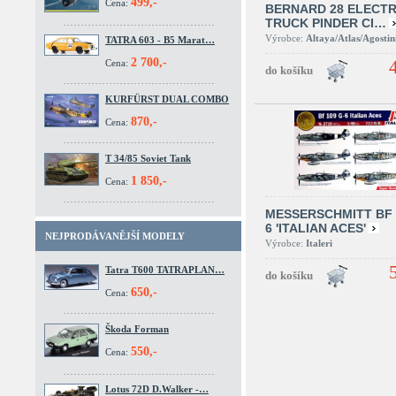
499,-
Cena:
BERNARD 28 ELECTR
TRUCK PINDER CI…
Výrobce:
Altaya/Atlas/Agostin
TATRA 603 - B5 Marat…
2 700,-
Cena:
KURFÜRST DUAL COMBO
870,-
Cena:
T 34/85 Soviet Tank
1 850,-
Cena:
MESSERSCHMITT BF 
6 'ITALIAN ACES'
NEJPRODÁVANĚJŠÍ MODELY
Výrobce:
Italeri
Tatra T600 TATRAPLAN…
650,-
Cena:
Škoda Forman
550,-
Cena:
Lotus 72D D.Walker -…