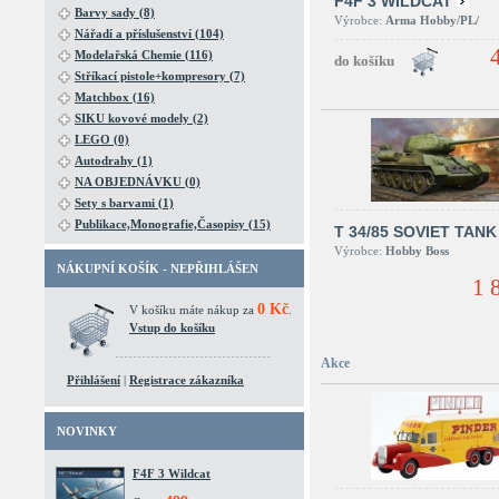
F4F 3 WILDCAT
Barvy sady (8)
Výrobce:
Arma Hobby/PL/
Nářadí a příslušenství (104)
Modelařská Chemie (116)
Stříkací pistole+kompresory (7)
Matchbox (16)
SIKU kovové modely (2)
LEGO (0)
Autodrahy (1)
NA OBJEDNÁVKU (0)
Sety s barvami (1)
Publikace,Monografie,Časopisy (15)
T 34/85 SOVIET TANK
Výrobce:
Hobby Boss
NÁKUPNÍ KOŠÍK - NEPŘIHLÁŠEN
1 
0 Kč
V košíku máte nákup za
.
Vstup do košíku
Akce
Přihlášení
|
Registrace zákazníka
NOVINKY
F4F 3 Wildcat