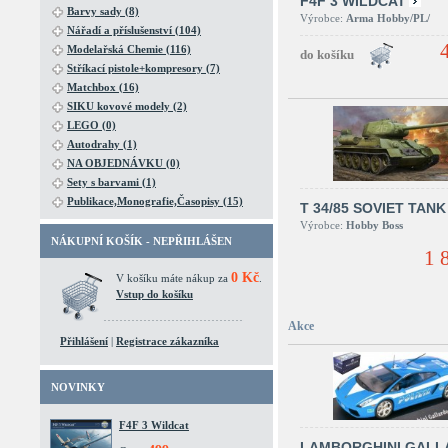
F4F 3 WILDCAT
Barvy sady (8)
Výrobce:
Arma Hobby/PL/
Nářadí a příslušenství (104)
Modelařská Chemie (116)
Stříkací pistole+kompresory (7)
Matchbox (16)
SIKU kovové modely (2)
LEGO (0)
Autodrahy (1)
NA OBJEDNÁVKU (0)
Sety s barvami (1)
Publikace,Monografie,Časopisy (15)
T 34/85 SOVIET TANK
Výrobce:
Hobby Boss
NÁKUPNÍ KOŠÍK - NEPŘIHLÁŠEN
1 
0 Kč
V košíku máte nákup za
.
Vstup do košíku
Akce
Přihlášení
|
Registrace zákazníka
NOVINKY
F4F 3 Wildcat
LAMBORGHINI GALL