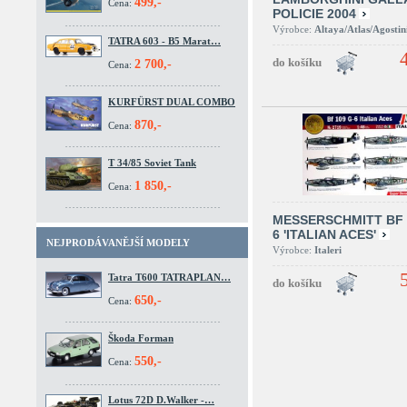
499,-
Cena:
POLICIE 2004
Výrobce:
Altaya/Atlas/Agostin
TATRA 603 - B5 Marat…
2 700,-
Cena:
KURFÜRST DUAL COMBO
870,-
Cena:
T 34/85 Soviet Tank
1 850,-
Cena:
MESSERSCHMITT BF 
6 'ITALIAN ACES'
NEJPRODÁVANĚJŠÍ MODELY
Výrobce:
Italeri
Tatra T600 TATRAPLAN…
650,-
Cena:
Škoda Forman
550,-
Cena:
Lotus 72D D.Walker -…