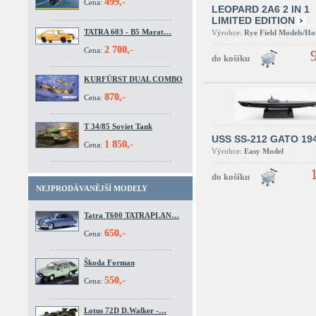
499,-
Cena:
LEOPARD 2A6 2 IN 1
LIMITED EDITION
TATRA 603 - B5 Marat…
Výrobce:
Rye Field Models/H
2 700,-
Cena:
KURFÜRST DUAL COMBO
870,-
Cena:
T 34/85 Soviet Tank
USS SS-212 GATO 19
1 850,-
Cena:
Výrobce:
Easy Model
NEJPRODÁVANĚJŠÍ MODELY
Tatra T600 TATRAPLAN…
650,-
Cena:
Škoda Forman
550,-
Cena:
Lotus 72D D.Walker -…