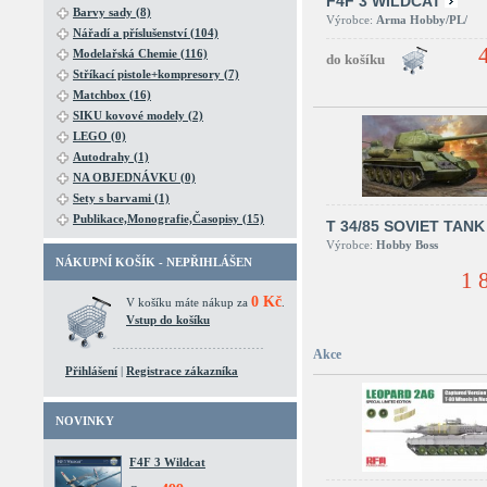
F4F 3 WILDCAT
Barvy sady (8)
Výrobce:
Arma Hobby/PL/
Nářadí a příslušenství (104)
Modelařská Chemie (116)
Stříkací pistole+kompresory (7)
Matchbox (16)
SIKU kovové modely (2)
LEGO (0)
Autodrahy (1)
NA OBJEDNÁVKU (0)
Sety s barvami (1)
Publikace,Monografie,Časopisy (15)
T 34/85 SOVIET TANK
Výrobce:
Hobby Boss
NÁKUPNÍ KOŠÍK - NEPŘIHLÁŠEN
1 
0 Kč
V košíku máte nákup za
.
Vstup do košíku
Akce
Přihlášení
|
Registrace zákazníka
NOVINKY
F4F 3 Wildcat