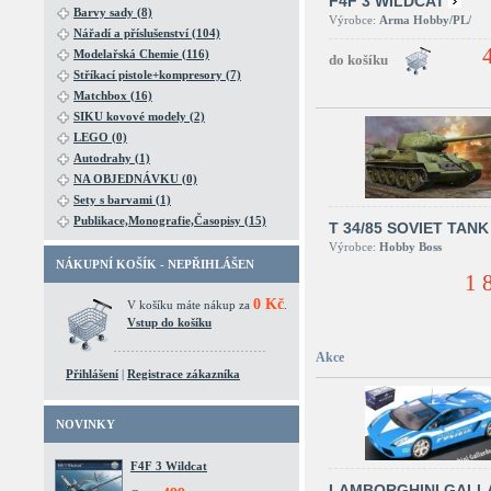
F4F 3 WILDCAT
Barvy sady (8)
Výrobce:
Arma Hobby/PL/
Nářadí a příslušenství (104)
Modelařská Chemie (116)
Stříkací pistole+kompresory (7)
Matchbox (16)
SIKU kovové modely (2)
LEGO (0)
Autodrahy (1)
NA OBJEDNÁVKU (0)
Sety s barvami (1)
Publikace,Monografie,Časopisy (15)
T 34/85 SOVIET TANK
Výrobce:
Hobby Boss
NÁKUPNÍ KOŠÍK - NEPŘIHLÁŠEN
1 
0 Kč
V košíku máte nákup za
.
Vstup do košíku
Akce
Přihlášení
|
Registrace zákazníka
NOVINKY
F4F 3 Wildcat
LAMBORGHINI GALL