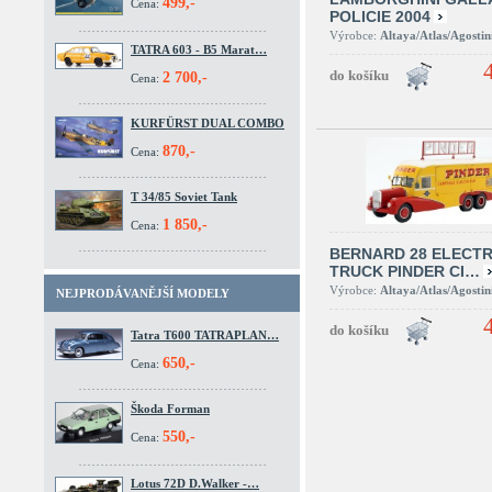
499,-
Cena:
POLICIE 2004
Výrobce:
Altaya/Atlas/Agostin
TATRA 603 - B5 Marat…
2 700,-
Cena:
KURFÜRST DUAL COMBO
870,-
Cena:
T 34/85 Soviet Tank
1 850,-
Cena:
BERNARD 28 ELECTR
TRUCK PINDER CI…
Výrobce:
Altaya/Atlas/Agostin
NEJPRODÁVANĚJŠÍ MODELY
Tatra T600 TATRAPLAN…
650,-
Cena:
Škoda Forman
550,-
Cena:
Lotus 72D D.Walker -…