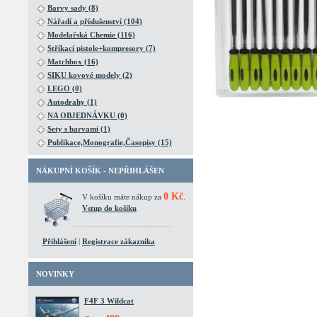
Barvy sady (8)
Nářadí a příslušenství (104)
Modelařská Chemie (116)
Stříkací pistole+kompresory (7)
Matchbox (16)
SIKU kovové modely (2)
LEGO (0)
Autodrahy (1)
NA OBJEDNÁVKU (0)
Sety s barvami (1)
Publikace,Monografie,Časopisy (15)
NÁKUPNÍ KOŠÍK - NEPŘIHLÁŠEN
0 Kč
V košíku máte nákup za
.
Vstup do košíku
Přihlášení
|
Registrace zákazníka
NOVINKY
F4F 3 Wildcat