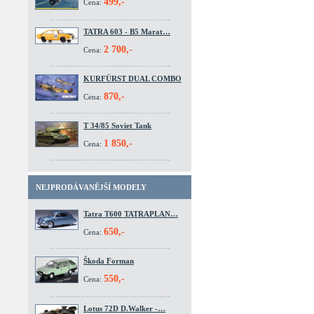
499,-
Cena:
TATRA 603 - B5 Marat…
2 700,-
Cena:
KURFÜRST DUAL COMBO
870,-
Cena:
T 34/85 Soviet Tank
1 850,-
Cena:
NEJPRODÁVANĚJŠÍ MODELY
Tatra T600 TATRAPLAN…
650,-
Cena:
Škoda Forman
550,-
Cena:
Lotus 72D D.Walker -…