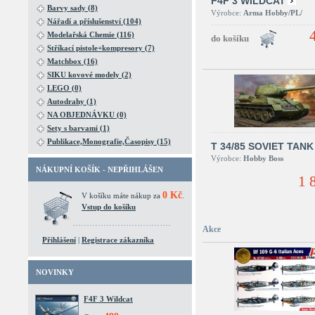
F4F 3 WILDCAT
Barvy sady (8)
Výrobce:
Arma Hobby/PL/
Nářadí a příslušenství (104)
Modelařská Chemie (116)
Stříkací pistole+kompresory (7)
Matchbox (16)
SIKU kovové modely (2)
LEGO (0)
Autodrahy (1)
NA OBJEDNÁVKU (0)
Sety s barvami (1)
Publikace,Monografie,Časopisy (15)
T 34/85 SOVIET TANK
Výrobce:
Hobby Boss
NÁKUPNÍ KOŠÍK - NEPŘIHLÁŠEN
1 
0 Kč
V košíku máte nákup za
.
Vstup do košíku
Akce
Přihlášení
|
Registrace zákazníka
NOVINKY
F4F 3 Wildcat