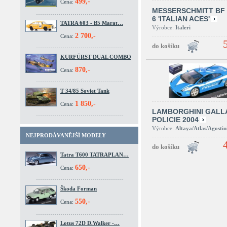
499,-
Cena:
MESSERSCHMITT BF 
6 'ITALIAN ACES'
TATRA 603 - B5 Marat…
Výrobce:
Italeri
2 700,-
Cena:
KURFÜRST DUAL COMBO
870,-
Cena:
T 34/85 Soviet Tank
1 850,-
Cena:
LAMBORGHINI GALL
POLICIE 2004
Výrobce:
Altaya/Atlas/Agostin
NEJPRODÁVANĚJŠÍ MODELY
Tatra T600 TATRAPLAN…
650,-
Cena:
Škoda Forman
550,-
Cena:
Lotus 72D D.Walker -…