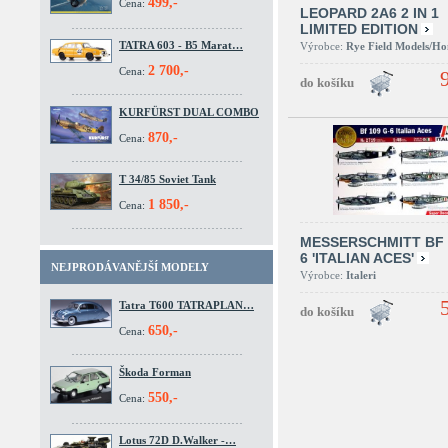
499,-
Cena:
LEOPARD 2A6 2 IN 1
LIMITED EDITION
TATRA 603 - B5 Marat…
Výrobce:
Rye Field Models/H
2 700,-
Cena:
KURFÜRST DUAL COMBO
870,-
Cena:
T 34/85 Soviet Tank
1 850,-
Cena:
MESSERSCHMITT BF 
6 'ITALIAN ACES'
NEJPRODÁVANĚJŠÍ MODELY
Výrobce:
Italeri
Tatra T600 TATRAPLAN…
650,-
Cena:
Škoda Forman
550,-
Cena:
Lotus 72D D.Walker -…