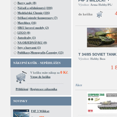
F4F 3 WILDCAT
Barvy sady (8)
Výrobce:
Arma Hobby/PL/
Nářadí a příslušenství (104)
Modelařská Chemie (116)
Stříkací pistole+kompresory (7)
Matchbox (16)
SIKU kovové modely (2)
LEGO (0)
Autodrahy (1)
NA OBJEDNÁVKU (0)
Sety s barvami (1)
Publikace,Monografie,Časopisy (15)
T 34/85 SOVIET TANK
Výrobce:
Hobby Boss
NÁKUPNÍ KOŠÍK - NEPŘIHLÁŠEN
1 
0 Kč
V košíku máte nákup za
.
Vstup do košíku
Akce
Přihlášení
|
Registrace zákazníka
NOVINKY
F4F 3 Wildcat