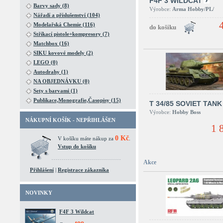
F4F 3 WILDCAT
Barvy sady (8)
Výrobce:
Arma Hobby/PL/
Nářadí a příslušenství (104)
Modelařská Chemie (116)
Stříkací pistole+kompresory (7)
Matchbox (16)
SIKU kovové modely (2)
LEGO (0)
Autodrahy (1)
NA OBJEDNÁVKU (0)
Sety s barvami (1)
Publikace,Monografie,Časopisy (15)
T 34/85 SOVIET TANK
Výrobce:
Hobby Boss
NÁKUPNÍ KOŠÍK - NEPŘIHLÁŠEN
1 
0 Kč
V košíku máte nákup za
.
Vstup do košíku
Akce
Přihlášení
|
Registrace zákazníka
NOVINKY
F4F 3 Wildcat