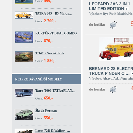
499,-
Cena:
LEOPARD 2A6 2 IN 1
LIMITED EDITION
TATRA 603 - B5 Marat…
Výrobce:
Rye Field Models/H
2 700,-
Cena:
KURFÜRST DUAL COMBO
870,-
Cena:
T 34/85 Soviet Tank
1 850,-
Cena:
BERNARD 28 ELECTR
TRUCK PINDER CI…
Výrobce:
Altaya/Atlas/Agostin
NEJPRODÁVANĚJŠÍ MODELY
Tatra T600 TATRAPLAN…
650,-
Cena:
Škoda Forman
550,-
Cena:
Lotus 72D D.Walker -…