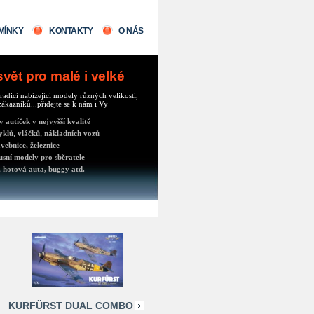
MÍNKY
KONTAKTY
O NÁS
ět pro malé i velké
radicí nabízející modely různých velikostí,
ákazníků...přidejte se k nám i Vy
autíček v nejvyšší kvalitě
klů, vláčků, nákladních vozů
vebnice, železnice
usní modely pro sběratele
 hotová auta, buggy atd.
KURFÜRST DUAL COMBO