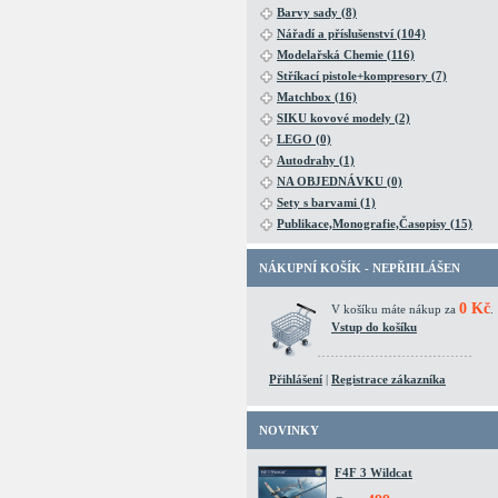
Barvy sady (8)
Nářadí a příslušenství (104)
Modelařská Chemie (116)
Stříkací pistole+kompresory (7)
Matchbox (16)
SIKU kovové modely (2)
LEGO (0)
Autodrahy (1)
NA OBJEDNÁVKU (0)
Sety s barvami (1)
Publikace,Monografie,Časopisy (15)
NÁKUPNÍ KOŠÍK - NEPŘIHLÁŠEN
0 Kč
V košíku máte nákup za
.
Vstup do košíku
Přihlášení
|
Registrace zákazníka
NOVINKY
F4F 3 Wildcat