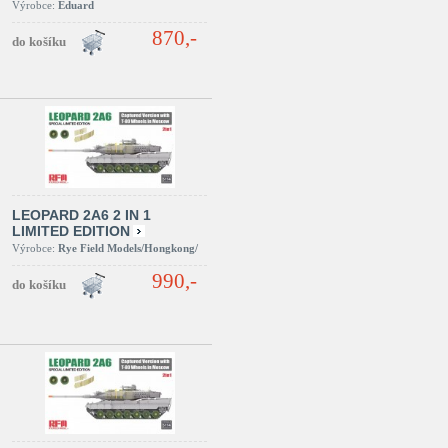
Výrobce:
Eduard
870,-
LEOPARD 2A6 2 IN 1
LIMITED EDITION
Výrobce:
Rye Field Models/Hongkong/
990,-