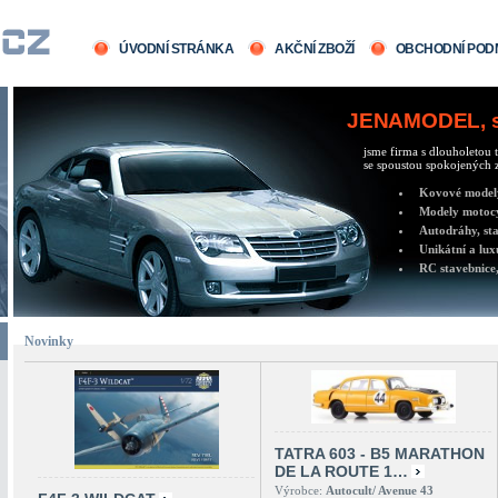
ÚVODNÍ STRÁNKA
AKČNÍ ZBOŽÍ
OBCHODNÍ POD
JENAMODEL, sv
jsme firma s dlouholetou t
se spoustou spokojených z
Kovové modely 
Modely motocy
Autodráhy, sta
Unikátní a lux
RC stavebnice,
Novinky
TATRA 603 - B5 MARATHON
DE LA ROUTE 1…
Výrobce:
Autocult/ Avenue 43