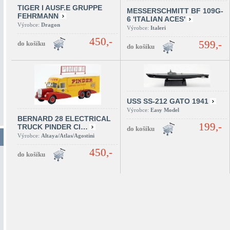
TIGER I AUSF.E GRUPPE
MESSERSCHMITT BF 109G-
FEHRMANN
6 'ITALIAN ACES'
Výrobce:
Dragon
Výrobce:
Italeri
450,-
599,-
USS SS-212 GATO 1941
Výrobce:
Easy Model
BERNARD 28 ELECTRICAL
199,-
TRUCK PINDER CI…
Výrobce:
Altaya/Atlas/Agostini
450,-