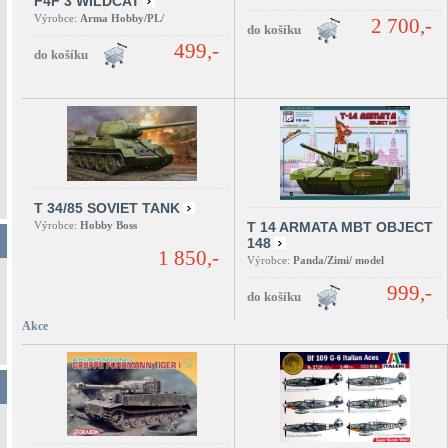
F4F 3 WILDCAT
Výrobce:
Arma Hobby/PL/
2 700,-
499,-
T 34/85 SOVIET TANK
Výrobce:
Hobby Boss
T 14 ARMATA MBT OBJECT
148
1 850,-
Výrobce:
Panda/Zimi/ model
999,-
Akce