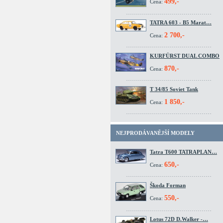
499,-
Cena:
TATRA 603 - B5 Marat…
2 700,-
Cena:
KURFÜRST DUAL COMBO
870,-
Cena:
T 34/85 Soviet Tank
1 850,-
Cena:
NEJPRODÁVANĚJŠÍ MODELY
Tatra T600 TATRAPLAN…
650,-
Cena:
Škoda Forman
550,-
Cena:
Lotus 72D D.Walker -…