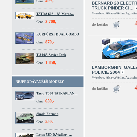
499,-
Cena:
BERNARD 28 ELECTR
TRUCK PINDER CI…
Výrobce:
Altaya/Atlas/Agostin
TATRA 603 - B5 Marat…
2 700,-
Cena:
KURFÜRST DUAL COMBO
870,-
Cena:
T 34/85 Soviet Tank
1 850,-
Cena:
LAMBORGHINI GALL
POLICIE 2004
Výrobce:
Altaya/Atlas/Agostin
NEJPRODÁVANĚJŠÍ MODELY
Tatra T600 TATRAPLAN…
650,-
Cena:
Škoda Forman
550,-
Cena:
Lotus 72D D.Walker -…