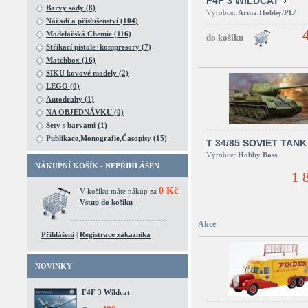
F4F 3 WILDCAT
Barvy sady (8)
Výrobce:
Arma Hobby/PL/
Nářadí a příslušenství (104)
Modelařská Chemie (116)
Stříkací pistole+kompresory (7)
Matchbox (16)
SIKU kovové modely (2)
LEGO (0)
Autodrahy (1)
NA OBJEDNÁVKU (0)
Sety s barvami (1)
Publikace,Monografie,Časopisy (15)
T 34/85 SOVIET TANK
Výrobce:
Hobby Boss
NÁKUPNÍ KOŠÍK - NEPŘIHLÁŠEN
1 
0 Kč
V košíku máte nákup za
.
Vstup do košíku
Akce
Přihlášení
|
Registrace zákazníka
NOVINKY
F4F 3 Wildcat