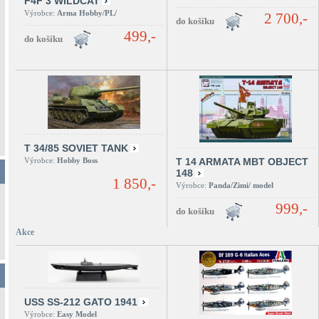
F4F 3 WILDCAT
Výrobce:
Arma Hobby/PL/
2 700,-
499,-
T 34/85 SOVIET TANK
Výrobce:
Hobby Boss
T 14 ARMATA MBT OBJECT
148
1 850,-
Výrobce:
Panda/Zimi/ model
999,-
Akce
USS SS-212 GATO 1941
Výrobce:
Easy Model