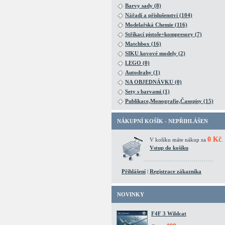
Barvy sady (8)
Nářadí a příslušenství (104)
Modelařská Chemie (116)
Stříkací pistole+kompresory (7)
Matchbox (16)
SIKU kovové modely (2)
LEGO (0)
Autodrahy (1)
NA OBJEDNÁVKU (0)
Sety s barvami (1)
Publikace,Monografie,Časopisy (15)
NÁKUPNÍ KOŠÍK - NEPŘIHLÁŠEN
0 Kč
V košíku máte nákup za
.
Vstup do košíku
Přihlášení
|
Registrace zákazníka
NOVINKY
F4F 3 Wildcat