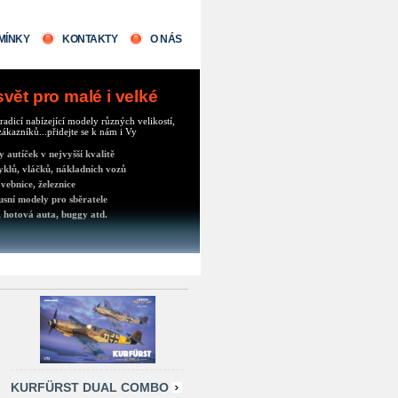
MÍNKY
KONTAKTY
O NÁS
ět pro malé i velké
radicí nabízející modely různých velikostí,
ákazníků...přidejte se k nám i Vy
autíček v nejvyšší kvalitě
klů, vláčků, nákladních vozů
vebnice, železnice
usní modely pro sběratele
 hotová auta, buggy atd.
KURFÜRST DUAL COMBO