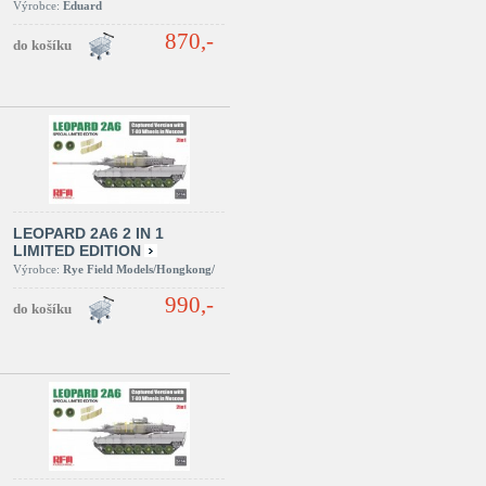
Výrobce:
Eduard
870,-
LEOPARD 2A6 2 IN 1
LIMITED EDITION
Výrobce:
Rye Field Models/Hongkong/
990,-