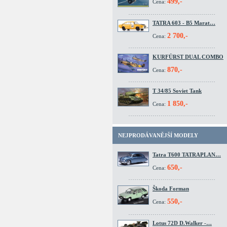
499,-
Cena:
TATRA 603 - B5 Marat…
2 700,-
Cena:
KURFÜRST DUAL COMBO
870,-
Cena:
T 34/85 Soviet Tank
1 850,-
Cena:
NEJPRODÁVANĚJŠÍ MODELY
Tatra T600 TATRAPLAN…
650,-
Cena:
Škoda Forman
550,-
Cena:
Lotus 72D D.Walker -…