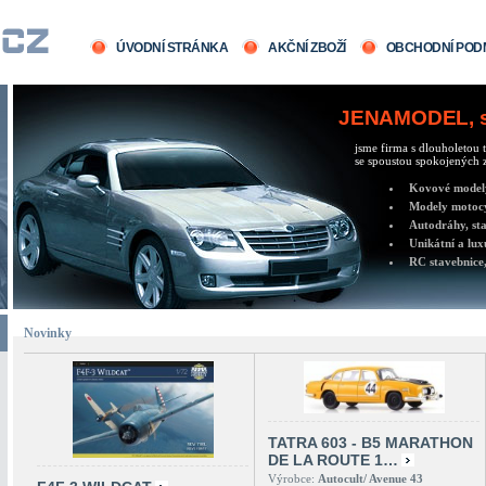
ÚVODNÍ STRÁNKA
AKČNÍ ZBOŽÍ
OBCHODNÍ POD
JENAMODEL, sv
jsme firma s dlouholetou t
se spoustou spokojených z
Kovové modely 
Modely motocy
Autodráhy, sta
Unikátní a lux
RC stavebnice,
Novinky
TATRA 603 - B5 MARATHON
DE LA ROUTE 1…
Výrobce:
Autocult/ Avenue 43