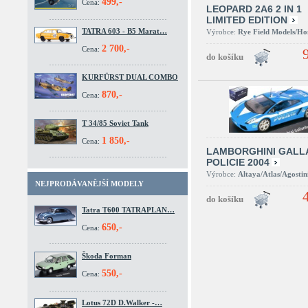
499,-
Cena:
LEOPARD 2A6 2 IN 1
LIMITED EDITION
TATRA 603 - B5 Marat…
Výrobce:
Rye Field Models/H
2 700,-
Cena:
KURFÜRST DUAL COMBO
870,-
Cena:
T 34/85 Soviet Tank
1 850,-
Cena:
LAMBORGHINI GALL
POLICIE 2004
Výrobce:
Altaya/Atlas/Agostin
NEJPRODÁVANĚJŠÍ MODELY
Tatra T600 TATRAPLAN…
650,-
Cena:
Škoda Forman
550,-
Cena:
Lotus 72D D.Walker -…