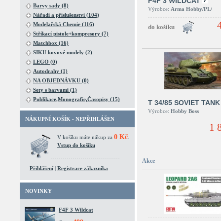
F4F 3 WILDCAT
Barvy sady (8)
Výrobce:
Arma Hobby/PL/
Nářadí a příslušenství (104)
Modelařská Chemie (116)
Stříkací pistole+kompresory (7)
Matchbox (16)
SIKU kovové modely (2)
LEGO (0)
Autodrahy (1)
NA OBJEDNÁVKU (0)
Sety s barvami (1)
Publikace,Monografie,Časopisy (15)
T 34/85 SOVIET TANK
Výrobce:
Hobby Boss
NÁKUPNÍ KOŠÍK - NEPŘIHLÁŠEN
1 
0 Kč
V košíku máte nákup za
.
Vstup do košíku
Akce
Přihlášení
|
Registrace zákazníka
NOVINKY
F4F 3 Wildcat