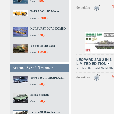
499,-
Cena:
TATRA 603 - B5 Marat…
2 700,-
Cena:
KURFÜRST DUAL COMBO
870,-
Cena:
T 34/85 Soviet Tank
1 850,-
Cena:
LEOPARD 2A6 2 IN 1
LIMITED EDITION
Výrobce:
Rye Field Models/H
NEJPRODÁVANĚJŠÍ MODELY
Tatra T600 TATRAPLAN…
650,-
Cena:
Škoda Forman
550,-
Cena:
Lotus 72D D.Walker -…