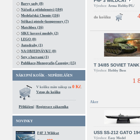
F4F 3 WILDCAT
Barvy sady (8)
Výrobce:
Arma Hobby/PL/
Nářadí a příslušenství (104)
Modelařská Chemie (116)
Stříkací pistole+kompresory (7)
Matchbox (16)
SIKU kovové modely (2)
LEGO (0)
Autodrahy (1)
NA OBJEDNÁVKU (0)
Sety s barvami (1)
Publikace,Monografie,Časopisy (15)
T 34/85 SOVIET TANK
Výrobce:
Hobby Boss
NÁKUPNÍ KOŠÍK - NEPŘIHLÁŠEN
1 
0 Kč
V košíku máte nákup za
.
Vstup do košíku
Akce
Přihlášení
|
Registrace zákazníka
NOVINKY
USS SS-212 GATO 19
F4F 3 Wildcat
Výrobce:
Easy Model