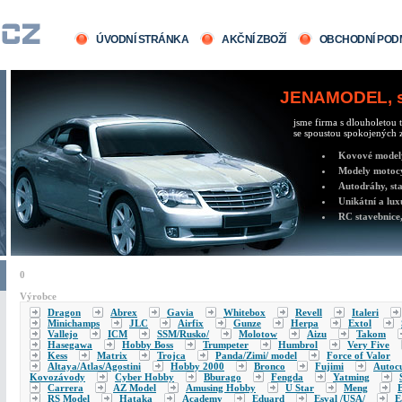
ÚVODNÍ STRÁNKA
AKČNÍ ZBOŽÍ
OBCHODNÍ POD
JENAMODEL, sv
jsme firma s dlouholetou t
se spoustou spokojených z
Kovové modely 
Modely motocy
Autodráhy, sta
Unikátní a lux
RC stavebnice,
0
Výrobce
Dragon
Abrex
Gavia
Whitebox
Revell
Italeri
Minichamps
JLC
Airfix
Gunze
Herpa
Extol
Vallejo
ICM
SSM/Rusko/
Molotow
Aizu
Takom
Hasegawa
Hobby Boss
Trumpeter
Humbrol
Very Five
Kess
Matrix
Trojca
Panda/Zimi/ model
Force of Valor
Altaya/Atlas/Agostini
Hobby 2000
Bronco
Fujimi
Autocu
Kovozávody
Cyber Hobby
Bburago
Fengda
Yatming
Carrera
AZ Model
Amusing Hobby
U Star
Meng
RS Model
Hataka
Academy
Eduard
Esval /USA/
E