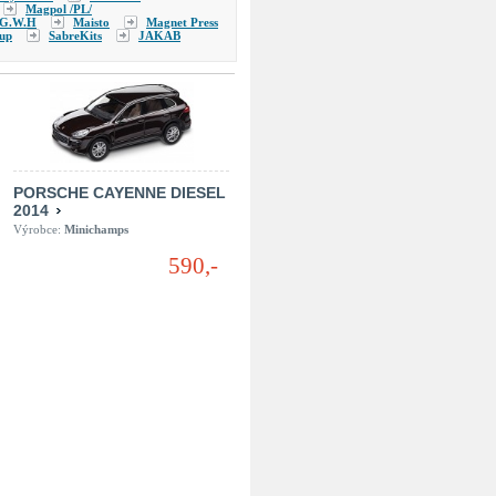
Magpol /PL/
G.W.H
Maisto
Magnet Press
up
SabreKits
JAKAB
PORSCHE CAYENNE DIESEL
2014
Výrobce:
Minichamps
590,-