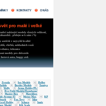
MÍNKY
KONTAKTY
O NÁS
ět pro malé i velké
radicí nabízející modely různých velikostí,
ákazníků...přidejte se k nám i Vy
autíček v nejvyšší kvalitě
klů, vláčků, nákladních vozů
vebnice, železnice
usní modely pro sběratele
 hotová auta, buggy atd.
Zvezda
Ixo Models
Heller
Solido
Border Models
Tamiya
Welly
Arma Hobby/PL/
Rye Field Models/Hongkong/
Master Box
Matchbox
lt/ Avenue 43
Motor Max
KP
Spark
Fox Toys
Siku
Excel Hobby
Schuco
Směr
asy Model
KK Scale