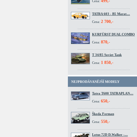
499,-
Cena:
TATRA 603 - B5 Marat…
2 700,-
Cena:
KURFÜRST DUAL COMBO
870,-
Cena:
T 34/85 Soviet Tank
1 850,-
Cena:
NEJPRODÁVANĚJŠÍ MODELY
Tatra T600 TATRAPLAN…
650,-
Cena:
Škoda Forman
550,-
Cena:
Lotus 72D D.Walker -…