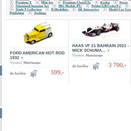
Premium X
Mini Art
Premium ClassiXXs
Kaden
Norev
Adammed/Amazing Art
IBG Models /PL/
Polsko/GB/Česko/Fr/
Triple 9 Collection
D.Modelkits
AK Interactive
Model Car Gro
Publishing
Aoshima
HAAS VF 21 BAHRAIN 2021 -
MICK SCHUMA…
FORD AMERICAN HOT ROD
Výrobce:
Minichamps
1932
Výrobce:
Minichamps
3 700,-
599,-