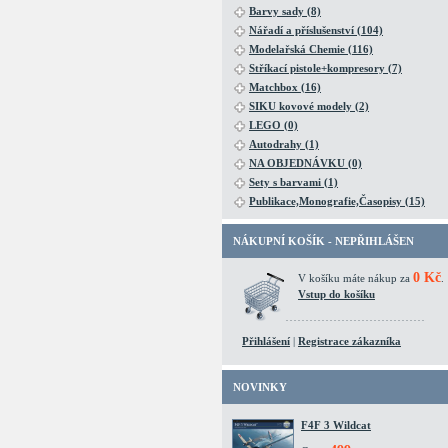
Barvy sady (8)
Nářadí a příslušenství (104)
Modelařská Chemie (116)
Stříkací pistole+kompresory (7)
Matchbox (16)
SIKU kovové modely (2)
LEGO (0)
Autodrahy (1)
NA OBJEDNÁVKU (0)
Sety s barvami (1)
Publikace,Monografie,Časopisy (15)
NÁKUPNÍ KOŠÍK - NEPŘIHLÁŠEN
0 Kč
V košíku máte nákup za
.
Vstup do košíku
Přihlášení
|
Registrace zákazníka
NOVINKY
F4F 3 Wildcat