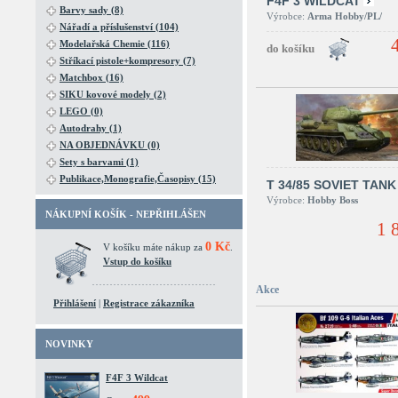
F4F 3 WILDCAT
Barvy sady (8)
Výrobce:
Arma Hobby/PL/
Nářadí a příslušenství (104)
Modelařská Chemie (116)
Stříkací pistole+kompresory (7)
Matchbox (16)
SIKU kovové modely (2)
LEGO (0)
Autodrahy (1)
NA OBJEDNÁVKU (0)
Sety s barvami (1)
Publikace,Monografie,Časopisy (15)
T 34/85 SOVIET TANK
Výrobce:
Hobby Boss
NÁKUPNÍ KOŠÍK - NEPŘIHLÁŠEN
1 
0 Kč
V košíku máte nákup za
.
Vstup do košíku
Akce
Přihlášení
|
Registrace zákazníka
NOVINKY
F4F 3 Wildcat