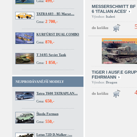
499,-
Cena:
MESSERSCHMITT BF 
6 'ITALIAN ACES'
TATRA 603 - B5 Marat…
Výrobce:
Italeri
2 700,-
Cena:
KURFÜRST DUAL COMBO
870,-
Cena:
T 34/85 Soviet Tank
1 850,-
Cena:
TIGER I AUSF.E GRU
FEHRMANN
NEJPRODÁVANĚJŠÍ MODELY
Výrobce:
Dragon
Tatra T600 TATRAPLAN…
650,-
Cena:
Škoda Forman
550,-
Cena:
Lotus 72D D.Walker -…