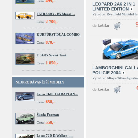
499,-
Cena:
LEOPARD 2A6 2 IN 1
LIMITED EDITION
TATRA 603 - B5 Marat…
Výrobce:
Rye Field Models/H
2 700,-
Cena:
KURFÜRST DUAL COMBO
870,-
Cena:
T 34/85 Soviet Tank
1 850,-
Cena:
LAMBORGHINI GALL
POLICIE 2004
Výrobce:
Altaya/Atlas/Agostin
NEJPRODÁVANĚJŠÍ MODELY
Tatra T600 TATRAPLAN…
650,-
Cena:
Škoda Forman
550,-
Cena:
Lotus 72D D.Walker -…