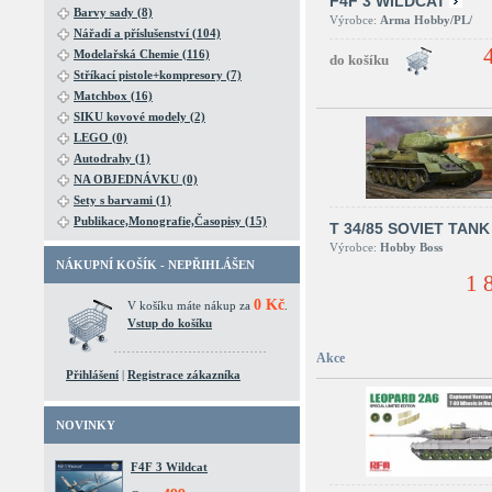
F4F 3 WILDCAT
Barvy sady (8)
Výrobce:
Arma Hobby/PL/
Nářadí a příslušenství (104)
Modelařská Chemie (116)
Stříkací pistole+kompresory (7)
Matchbox (16)
SIKU kovové modely (2)
LEGO (0)
Autodrahy (1)
NA OBJEDNÁVKU (0)
Sety s barvami (1)
Publikace,Monografie,Časopisy (15)
T 34/85 SOVIET TANK
Výrobce:
Hobby Boss
NÁKUPNÍ KOŠÍK - NEPŘIHLÁŠEN
1 
0 Kč
V košíku máte nákup za
.
Vstup do košíku
Akce
Přihlášení
|
Registrace zákazníka
NOVINKY
F4F 3 Wildcat