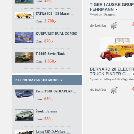
499,-
Cena:
TIGER I AUSF.E GRU
FEHRMANN
TATRA 603 - B5 Marat…
Výrobce:
Dragon
2 700,-
Cena:
KURFÜRST DUAL COMBO
870,-
Cena:
T 34/85 Soviet Tank
1 850,-
Cena:
BERNARD 28 ELECTR
TRUCK PINDER CI…
Výrobce:
Altaya/Atlas/Agostin
NEJPRODÁVANĚJŠÍ MODELY
Tatra T600 TATRAPLAN…
650,-
Cena:
Škoda Forman
550,-
Cena:
Lotus 72D D.Walker -…