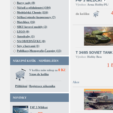
F4F 3 WILDCAT
Barvy sady (8)
Výrobce:
Arma Hobby/PL/
Nářadí a příslušenství (104)
Modelařská Chemie (116)
Stříkací pistole+kompresory (7)
Matchbox (16)
SIKU kovové modely (2)
LEGO (0)
Autodrahy (1)
NA OBJEDNÁVKU (0)
Sety s barvami (1)
Publikace,Monografie,Časopisy (15)
T 34/85 SOVIET TANK
Výrobce:
Hobby Boss
NÁKUPNÍ KOŠÍK - NEPŘIHLÁŠEN
1 
0 Kč
V košíku máte nákup za
.
Vstup do košíku
Akce
Přihlášení
|
Registrace zákazníka
NOVINKY
F4F 3 Wildcat