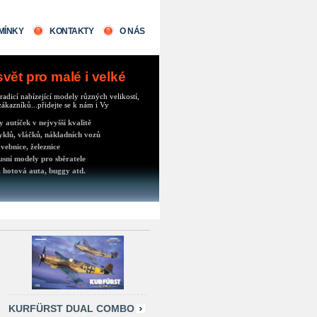
MÍNKY
KONTAKTY
O NÁS
ět pro malé i velké
radicí nabízející modely různých velikostí,
ákazníků...přidejte se k nám i Vy
autíček v nejvyšší kvalitě
klů, vláčků, nákladních vozů
vebnice, železnice
usní modely pro sběratele
 hotová auta, buggy atd.
KURFÜRST DUAL COMBO