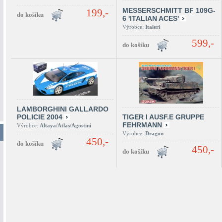
MESSERSCHMITT BF 109G-
199,-
6 'ITALIAN ACES'
Výrobce:
Italeri
599,-
LAMBORGHINI GALLARDO
POLICIE 2004
TIGER I AUSF.E GRUPPE
FEHRMANN
Výrobce:
Altaya/Atlas/Agostini
Výrobce:
Dragon
450,-
450,-