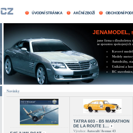
ÚVODNÍ STRÁNKA
AKČNÍ ZBOŽÍ
OBCHODNÍ POD
JENAMODEL, sv
jsme firma s dlouholetou t
se spoustou spokojených z
Kovové modely 
Modely motocy
Autodráhy, sta
Unikátní a lux
RC stavebnice,
Novinky
TATRA 603 - B5 MARATHON
DE LA ROUTE 1…
Výrobce:
Autocult/ Avenue 43