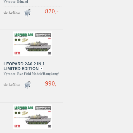
Výrobce:
Eduard
870,-
LEOPARD 2A6 2 IN 1
LIMITED EDITION
Výrobce:
Rye Field Models/Hongkong/
990,-