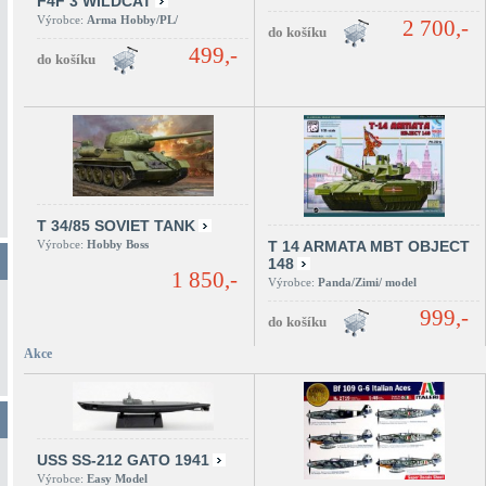
F4F 3 WILDCAT
Výrobce:
Arma Hobby/PL/
2 700,-
499,-
T 34/85 SOVIET TANK
Výrobce:
Hobby Boss
T 14 ARMATA MBT OBJECT
148
1 850,-
Výrobce:
Panda/Zimi/ model
999,-
Akce
USS SS-212 GATO 1941
Výrobce:
Easy Model