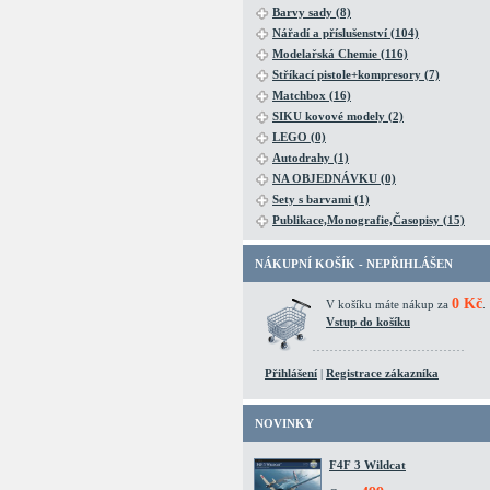
Barvy sady (8)
Nářadí a příslušenství (104)
Modelařská Chemie (116)
Stříkací pistole+kompresory (7)
Matchbox (16)
SIKU kovové modely (2)
LEGO (0)
Autodrahy (1)
NA OBJEDNÁVKU (0)
Sety s barvami (1)
Publikace,Monografie,Časopisy (15)
NÁKUPNÍ KOŠÍK - NEPŘIHLÁŠEN
0 Kč
V košíku máte nákup za
.
Vstup do košíku
Přihlášení
|
Registrace zákazníka
NOVINKY
F4F 3 Wildcat