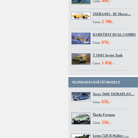
499,-
Cena:
TATRA 603 - B5 Marat…
2 700,-
Cena:
KURFÜRST DUAL COMBO
870,-
Cena:
T 34/85 Soviet Tank
1 850,-
Cena:
NEJPRODÁVANĚJŠÍ MODELY
Tatra T600 TATRAPLAN…
650,-
Cena:
Škoda Forman
550,-
Cena:
Lotus 72D D.Walker -…