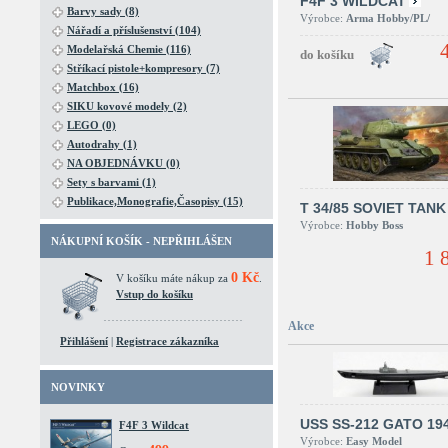
F4F 3 WILDCAT
Barvy sady (8)
Výrobce:
Arma Hobby/PL/
Nářadí a příslušenství (104)
Modelařská Chemie (116)
Stříkací pistole+kompresory (7)
Matchbox (16)
SIKU kovové modely (2)
LEGO (0)
Autodrahy (1)
NA OBJEDNÁVKU (0)
Sety s barvami (1)
Publikace,Monografie,Časopisy (15)
T 34/85 SOVIET TANK
Výrobce:
Hobby Boss
NÁKUPNÍ KOŠÍK - NEPŘIHLÁŠEN
1 
0 Kč
V košíku máte nákup za
.
Vstup do košíku
Akce
Přihlášení
|
Registrace zákazníka
NOVINKY
USS SS-212 GATO 19
F4F 3 Wildcat
Výrobce:
Easy Model