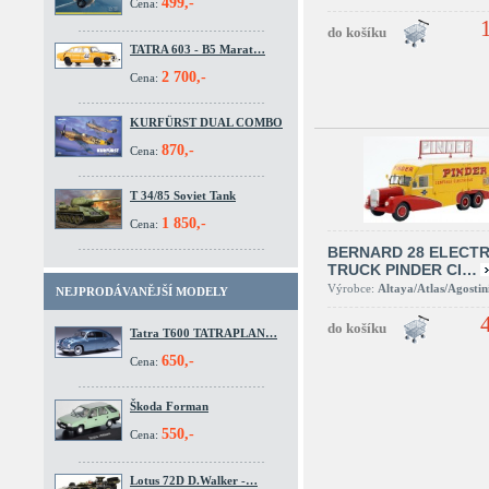
499,-
Cena:
TATRA 603 - B5 Marat…
2 700,-
Cena:
KURFÜRST DUAL COMBO
870,-
Cena:
T 34/85 Soviet Tank
1 850,-
Cena:
BERNARD 28 ELECTR
TRUCK PINDER CI…
Výrobce:
Altaya/Atlas/Agostin
NEJPRODÁVANĚJŠÍ MODELY
Tatra T600 TATRAPLAN…
650,-
Cena:
Škoda Forman
550,-
Cena:
Lotus 72D D.Walker -…