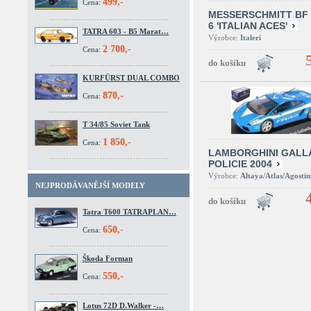
499,-
Cena:
MESSERSCHMITT BF 
6 'ITALIAN ACES'
TATRA 603 - B5 Marat…
Výrobce:
Italeri
2 700,-
Cena:
KURFÜRST DUAL COMBO
870,-
Cena:
T 34/85 Soviet Tank
1 850,-
Cena:
LAMBORGHINI GALL
POLICIE 2004
Výrobce:
Altaya/Atlas/Agostin
NEJPRODÁVANĚJŠÍ MODELY
Tatra T600 TATRAPLAN…
650,-
Cena:
Škoda Forman
550,-
Cena:
Lotus 72D D.Walker -…