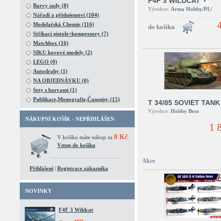
F4F 3 WILDCAT
Barvy sady (8)
Výrobce:
Arma Hobby/PL/
Nářadí a příslušenství (104)
Modelařská Chemie (116)
Stříkací pistole+kompresory (7)
Matchbox (16)
SIKU kovové modely (2)
LEGO (0)
Autodrahy (1)
NA OBJEDNÁVKU (0)
Sety s barvami (1)
Publikace,Monografie,Časopisy (15)
T 34/85 SOVIET TANK
Výrobce:
Hobby Boss
NÁKUPNÍ KOŠÍK - NEPŘIHLÁŠEN
1 
0 Kč
V košíku máte nákup za
.
Vstup do košíku
Akce
Přihlášení
|
Registrace zákazníka
NOVINKY
F4F 3 Wildcat