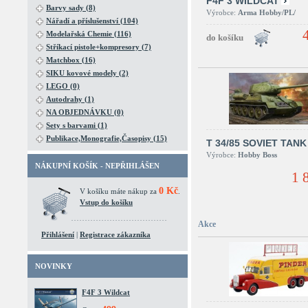
F4F 3 WILDCAT
Barvy sady (8)
Výrobce:
Arma Hobby/PL/
Nářadí a příslušenství (104)
Modelařská Chemie (116)
Stříkací pistole+kompresory (7)
Matchbox (16)
SIKU kovové modely (2)
LEGO (0)
Autodrahy (1)
NA OBJEDNÁVKU (0)
Sety s barvami (1)
Publikace,Monografie,Časopisy (15)
T 34/85 SOVIET TANK
Výrobce:
Hobby Boss
NÁKUPNÍ KOŠÍK - NEPŘIHLÁŠEN
1 
0 Kč
V košíku máte nákup za
.
Vstup do košíku
Akce
Přihlášení
|
Registrace zákazníka
NOVINKY
F4F 3 Wildcat