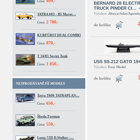
499,-
Cena:
BERNARD 28 ELECTR
TRUCK PINDER CI…
Výrobce:
Altaya/Atlas/Agostin
TATRA 603 - B5 Marat…
2 700,-
Cena:
KURFÜRST DUAL COMBO
870,-
Cena:
T 34/85 Soviet Tank
USS SS-212 GATO 19
1 850,-
Cena:
Výrobce:
Easy Model
NEJPRODÁVANĚJŠÍ MODELY
Tatra T600 TATRAPLAN…
650,-
Cena:
Škoda Forman
550,-
Cena:
Lotus 72D D.Walker -…