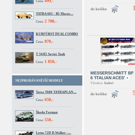
499,-
Cena:
TATRA 603 - B5 Marat…
2 700,-
Cena:
KURFÜRST DUAL COMBO
870,-
Cena:
T 34/85 Soviet Tank
1 850,-
Cena:
MESSERSCHMITT BF 
6 'ITALIAN ACES'
NEJPRODÁVANĚJŠÍ MODELY
Výrobce:
Italeri
Tatra T600 TATRAPLAN…
650,-
Cena:
Škoda Forman
550,-
Cena:
Lotus 72D D.Walker -…