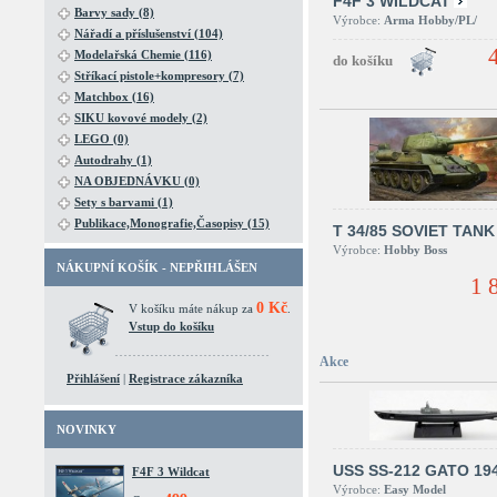
F4F 3 WILDCAT
Barvy sady (8)
Výrobce:
Arma Hobby/PL/
Nářadí a příslušenství (104)
Modelařská Chemie (116)
Stříkací pistole+kompresory (7)
Matchbox (16)
SIKU kovové modely (2)
LEGO (0)
Autodrahy (1)
NA OBJEDNÁVKU (0)
Sety s barvami (1)
Publikace,Monografie,Časopisy (15)
T 34/85 SOVIET TANK
Výrobce:
Hobby Boss
NÁKUPNÍ KOŠÍK - NEPŘIHLÁŠEN
1 
0 Kč
V košíku máte nákup za
.
Vstup do košíku
Akce
Přihlášení
|
Registrace zákazníka
NOVINKY
USS SS-212 GATO 19
F4F 3 Wildcat
Výrobce:
Easy Model