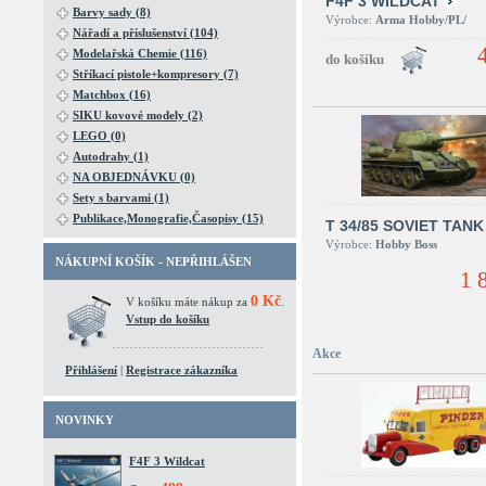
F4F 3 WILDCAT
Barvy sady (8)
Výrobce:
Arma Hobby/PL/
Nářadí a příslušenství (104)
Modelařská Chemie (116)
Stříkací pistole+kompresory (7)
Matchbox (16)
SIKU kovové modely (2)
LEGO (0)
Autodrahy (1)
NA OBJEDNÁVKU (0)
Sety s barvami (1)
Publikace,Monografie,Časopisy (15)
T 34/85 SOVIET TANK
Výrobce:
Hobby Boss
NÁKUPNÍ KOŠÍK - NEPŘIHLÁŠEN
1 
0 Kč
V košíku máte nákup za
.
Vstup do košíku
Akce
Přihlášení
|
Registrace zákazníka
NOVINKY
F4F 3 Wildcat