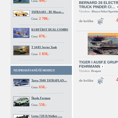
499,-
Cena:
BERNARD 28 ELECTR
TRUCK PINDER CI…
Výrobce:
Altaya/Atlas/Agostin
TATRA 603 - B5 Marat…
2 700,-
Cena:
KURFÜRST DUAL COMBO
870,-
Cena:
T 34/85 Soviet Tank
1 850,-
Cena:
TIGER I AUSF.E GRU
FEHRMANN
NEJPRODÁVANĚJŠÍ MODELY
Výrobce:
Dragon
Tatra T600 TATRAPLAN…
650,-
Cena:
Škoda Forman
550,-
Cena:
Lotus 72D D.Walker -…