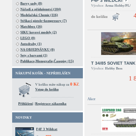
F4F 3 WILDCAT
Barvy sady (8)
Výrobce:
Arma Hobby/PL/
Nářadí a příslušenství (104)
Modelařská Chemie (116)
Stříkací pistole+kompresory (7)
Matchbox (16)
SIKU kovové modely (2)
LEGO (0)
Autodrahy (1)
NA OBJEDNÁVKU (0)
Sety s barvami (1)
Publikace,Monografie,Časopisy (15)
T 34/85 SOVIET TANK
Výrobce:
Hobby Boss
NÁKUPNÍ KOŠÍK - NEPŘIHLÁŠEN
1 
0 Kč
V košíku máte nákup za
.
Vstup do košíku
Akce
Přihlášení
|
Registrace zákazníka
NOVINKY
F4F 3 Wildcat