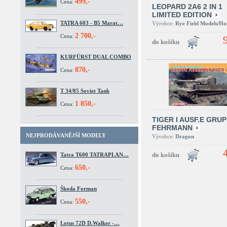
499,-
Cena:
LEOPARD 2A6 2 IN 1
LIMITED EDITION
TATRA 603 - B5 Marat…
Výrobce:
Rye Field Models/H
2 700,-
Cena:
KURFÜRST DUAL COMBO
870,-
Cena:
T 34/85 Soviet Tank
1 850,-
Cena:
TIGER I AUSF.E GRU
FEHRMANN
NEJPRODÁVANĚJŠÍ MODELY
Výrobce:
Dragon
Tatra T600 TATRAPLAN…
650,-
Cena:
Škoda Forman
550,-
Cena:
Lotus 72D D.Walker -…