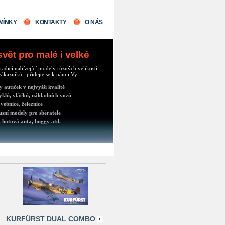
MÍNKY
KONTAKTY
O NÁS
ět pro malé i velké
radicí nabízející modely různých velikostí,
ákazníků...přidejte se k nám i Vy
autíček v nejvyšší kvalitě
klů, vláčků, nákladních vozů
vebnice, železnice
usní modely pro sběratele
 hotová auta, buggy atd.
KURFÜRST DUAL COMBO