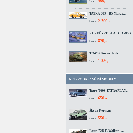
499,-
Cena:
TATRA 603 - B5 Marat…
2 700,-
Cena:
KURFÜRST DUAL COMBO
870,-
Cena:
T 34/85 Soviet Tank
1 850,-
Cena:
NEJPRODÁVANĚJŠÍ MODELY
Tatra T600 TATRAPLAN…
650,-
Cena:
Škoda Forman
550,-
Cena:
Lotus 72D D.Walker -…