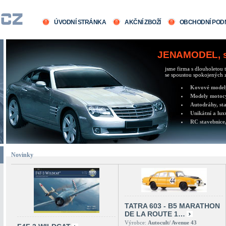
ÚVODNÍ STRÁNKA
AKČNÍ ZBOŽÍ
OBCHODNÍ POD
JENAMODEL, sv
jsme firma s dlouholetou t
se spoustou spokojených z
Kovové modely 
Modely motocy
Autodráhy, sta
Unikátní a lux
RC stavebnice,
Novinky
TATRA 603 - B5 MARATHON
DE LA ROUTE 1…
Výrobce:
Autocult/ Avenue 43