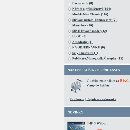
Barvy sady (8)
Nářadí a příslušenství (104)
Modelařská Chemie (116)
Stříkací pistole+kompresory (7)
Matchbox (16)
SIKU kovové modely (2)
LEGO (0)
Autodrahy (1)
NA OBJEDNÁVKU (0)
Sety s barvami (1)
Publikace,Monografie,Časopisy (15)
NÁKUPNÍ KOŠÍK - NEPŘIHLÁŠEN
0 Kč
V košíku máte nákup za
.
Vstup do košíku
Přihlášení
|
Registrace zákazníka
NOVINKY
F4F 3 Wildcat