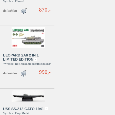
Výrobce:
Eduard
870,-
LEOPARD 2A6 2 IN 1
LIMITED EDITION
Výrobce:
Rye Field Models/Hongkong/
990,-
USS SS-212 GATO 1941
Výrobce:
Easy Model