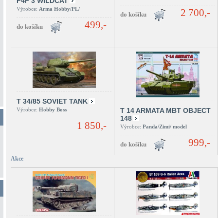
F4F 3 WILDCAT
Výrobce:
Arma Hobby/PL/
2 700,-
499,-
T 34/85 SOVIET TANK
Výrobce:
Hobby Boss
T 14 ARMATA MBT OBJECT
148
1 850,-
Výrobce:
Panda/Zimi/ model
999,-
Akce