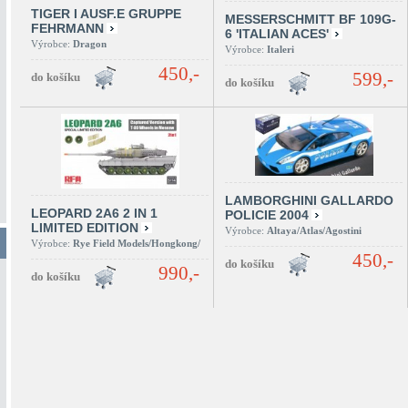
TIGER I AUSF.E GRUPPE
MESSERSCHMITT BF 109G-
FEHRMANN
6 'ITALIAN ACES'
Výrobce:
Dragon
Výrobce:
Italeri
450,-
599,-
LAMBORGHINI GALLARDO
LEOPARD 2A6 2 IN 1
POLICIE 2004
LIMITED EDITION
Výrobce:
Altaya/Atlas/Agostini
Výrobce:
Rye Field Models/Hongkong/
450,-
990,-