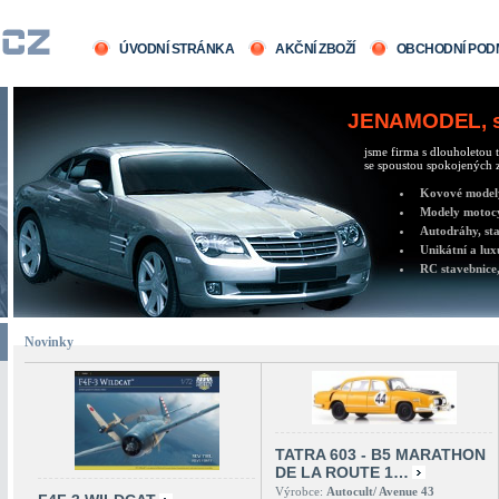
ÚVODNÍ STRÁNKA
AKČNÍ ZBOŽÍ
OBCHODNÍ POD
JENAMODEL, sv
jsme firma s dlouholetou t
se spoustou spokojených z
Kovové modely 
Modely motocy
Autodráhy, sta
Unikátní a lux
RC stavebnice,
Novinky
TATRA 603 - B5 MARATHON
DE LA ROUTE 1…
Výrobce:
Autocult/ Avenue 43