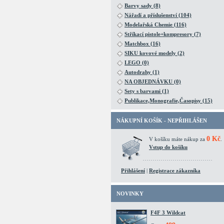
Barvy sady (8)
Nářadí a příslušenství (104)
Modelařská Chemie (116)
Stříkací pistole+kompresory (7)
Matchbox (16)
SIKU kovové modely (2)
LEGO (0)
Autodrahy (1)
NA OBJEDNÁVKU (0)
Sety s barvami (1)
Publikace,Monografie,Časopisy (15)
NÁKUPNÍ KOŠÍK - NEPŘIHLÁŠEN
0 Kč
V košíku máte nákup za
.
Vstup do košíku
Přihlášení
|
Registrace zákazníka
NOVINKY
F4F 3 Wildcat