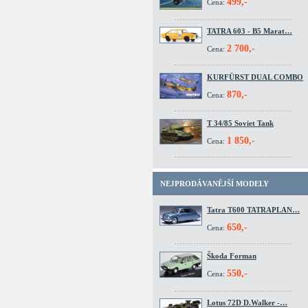
499,-
Cena:
TATRA 603 - B5 Marat…
2 700,-
Cena:
KURFÜRST DUAL COMBO
870,-
Cena:
T 34/85 Soviet Tank
1 850,-
Cena:
NEJPRODÁVANĚJŠÍ MODELY
Tatra T600 TATRAPLAN…
650,-
Cena:
Škoda Forman
550,-
Cena:
Lotus 72D D.Walker -…