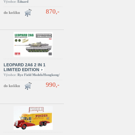
Výrobce:
Eduard
870,-
LEOPARD 2A6 2 IN 1
LIMITED EDITION
Výrobce:
Rye Field Models/Hongkong/
990,-