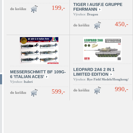
TIGER I AUSF.E GRUPPE
199,-
FEHRMANN
Výrobce:
Dragon
450,-
LEOPARD 2A6 2 IN 1
MESSERSCHMITT BF 109G-
LIMITED EDITION
6 'ITALIAN ACES'
Výrobce:
Rye Field Models/Hongkong/
Výrobce:
Italeri
990,-
599,-