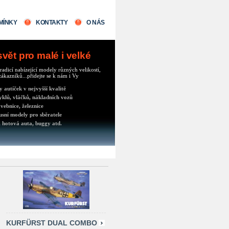
MÍNKY
KONTAKTY
O NÁS
ět pro malé i velké
radicí nabízející modely různých velikostí,
ákazníků...přidejte se k nám i Vy
autíček v nejvyšší kvalitě
klů, vláčků, nákladních vozů
vebnice, železnice
usní modely pro sběratele
 hotová auta, buggy atd.
KURFÜRST DUAL COMBO