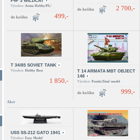
F4F 3 WILDCAT
Výrobce:
Arma Hobby/PL/
2 700,-
499,-
T 34/85 SOVIET TANK
Výrobce:
Hobby Boss
T 14 ARMATA MBT OBJECT
148
1 850,-
Výrobce:
Panda/Zimi/ model
999,-
Akce
USS SS-212 GATO 1941
Výrobce:
Easy Model