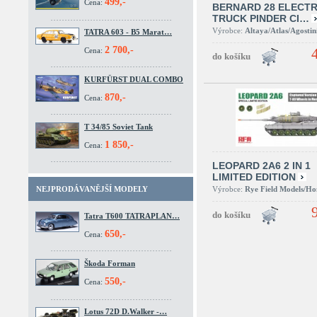
499,-
Cena:
BERNARD 28 ELECTR
TRUCK PINDER CI…
Výrobce:
Altaya/Atlas/Agostin
TATRA 603 - B5 Marat…
2 700,-
Cena:
KURFÜRST DUAL COMBO
870,-
Cena:
T 34/85 Soviet Tank
1 850,-
Cena:
LEOPARD 2A6 2 IN 1
LIMITED EDITION
Výrobce:
Rye Field Models/H
NEJPRODÁVANĚJŠÍ MODELY
Tatra T600 TATRAPLAN…
650,-
Cena:
Škoda Forman
550,-
Cena:
Lotus 72D D.Walker -…