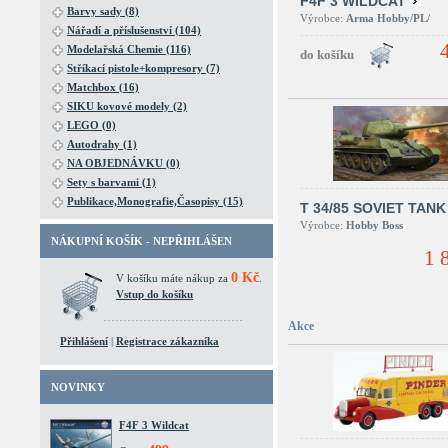
F4F 3 WILDCAT
Barvy sady (8)
Výrobce:
Arma Hobby/PL/
Nářadí a příslušenství (104)
Modelařská Chemie (116)
Stříkací pistole+kompresory (7)
Matchbox (16)
SIKU kovové modely (2)
LEGO (0)
Autodrahy (1)
NA OBJEDNÁVKU (0)
Sety s barvami (1)
Publikace,Monografie,Časopisy (15)
T 34/85 SOVIET TANK
Výrobce:
Hobby Boss
NÁKUPNÍ KOŠÍK - NEPŘIHLÁŠEN
1 
0 Kč
V košíku máte nákup za
.
Vstup do košíku
Akce
Přihlášení
|
Registrace zákazníka
NOVINKY
F4F 3 Wildcat