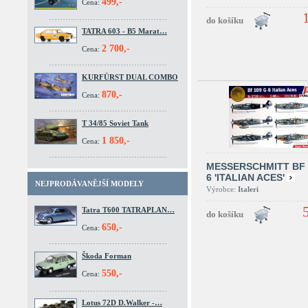
499,-
Cena:
TATRA 603 - B5 Marat…
2 700,-
Cena:
KURFÜRST DUAL COMBO
870,-
Cena:
T 34/85 Soviet Tank
1 850,-
Cena:
MESSERSCHMITT BF 
6 'ITALIAN ACES'
NEJPRODÁVANĚJŠÍ MODELY
Výrobce:
Italeri
Tatra T600 TATRAPLAN…
650,-
Cena:
Škoda Forman
550,-
Cena:
Lotus 72D D.Walker -…