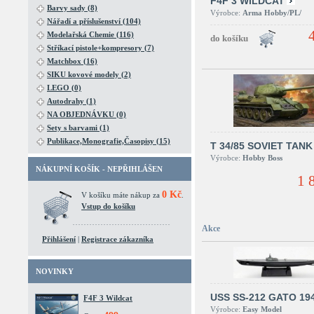
F4F 3 WILDCAT
Barvy sady (8)
Výrobce:
Arma Hobby/PL/
Nářadí a příslušenství (104)
Modelařská Chemie (116)
Stříkací pistole+kompresory (7)
Matchbox (16)
SIKU kovové modely (2)
LEGO (0)
Autodrahy (1)
NA OBJEDNÁVKU (0)
Sety s barvami (1)
Publikace,Monografie,Časopisy (15)
T 34/85 SOVIET TANK
Výrobce:
Hobby Boss
NÁKUPNÍ KOŠÍK - NEPŘIHLÁŠEN
1 
0 Kč
V košíku máte nákup za
.
Vstup do košíku
Akce
Přihlášení
|
Registrace zákazníka
NOVINKY
USS SS-212 GATO 19
F4F 3 Wildcat
Výrobce:
Easy Model