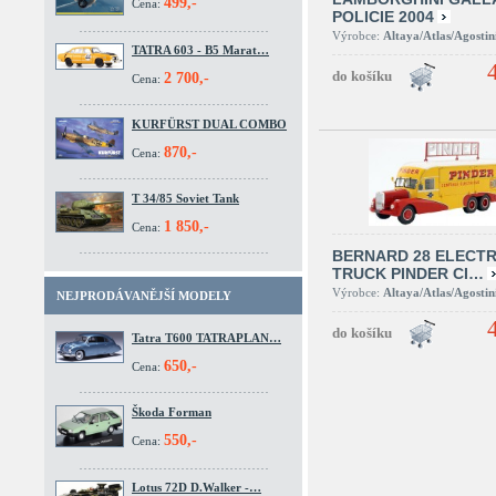
499,-
Cena:
POLICIE 2004
Výrobce:
Altaya/Atlas/Agostin
TATRA 603 - B5 Marat…
2 700,-
Cena:
KURFÜRST DUAL COMBO
870,-
Cena:
T 34/85 Soviet Tank
1 850,-
Cena:
BERNARD 28 ELECTR
TRUCK PINDER CI…
Výrobce:
Altaya/Atlas/Agostin
NEJPRODÁVANĚJŠÍ MODELY
Tatra T600 TATRAPLAN…
650,-
Cena:
Škoda Forman
550,-
Cena:
Lotus 72D D.Walker -…