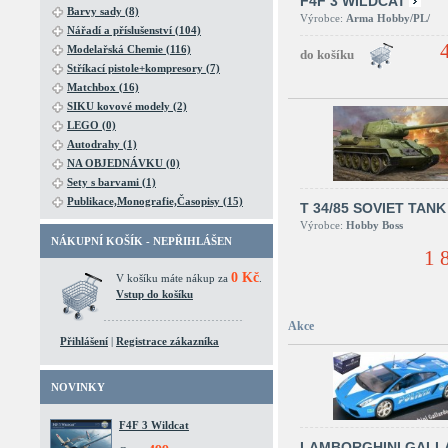
F4F 3 WILDCAT
Barvy sady (8)
Výrobce:
Arma Hobby/PL/
Nářadí a příslušenství (104)
Modelařská Chemie (116)
Stříkací pistole+kompresory (7)
Matchbox (16)
SIKU kovové modely (2)
LEGO (0)
Autodrahy (1)
NA OBJEDNÁVKU (0)
Sety s barvami (1)
Publikace,Monografie,Časopisy (15)
T 34/85 SOVIET TANK
Výrobce:
Hobby Boss
NÁKUPNÍ KOŠÍK - NEPŘIHLÁŠEN
1 
0 Kč
V košíku máte nákup za
.
Vstup do košíku
Akce
Přihlášení
|
Registrace zákazníka
NOVINKY
F4F 3 Wildcat
LAMBORGHINI GALL