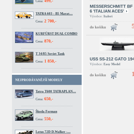
499,-
Cena:
MESSERSCHMITT BF 
6 'ITALIAN ACES'
TATRA 603 - B5 Marat…
Výrobce:
Italeri
2 700,-
Cena:
KURFÜRST DUAL COMBO
870,-
Cena:
T 34/85 Soviet Tank
USS SS-212 GATO 19
1 850,-
Cena:
Výrobce:
Easy Model
NEJPRODÁVANĚJŠÍ MODELY
Tatra T600 TATRAPLAN…
650,-
Cena:
Škoda Forman
550,-
Cena:
Lotus 72D D.Walker -…