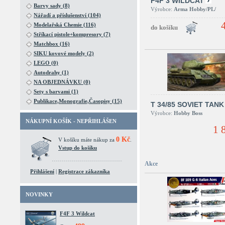
F4F 3 WILDCAT
Barvy sady (8)
Výrobce:
Arma Hobby/PL/
Nářadí a příslušenství (104)
Modelařská Chemie (116)
Stříkací pistole+kompresory (7)
Matchbox (16)
SIKU kovové modely (2)
LEGO (0)
Autodrahy (1)
NA OBJEDNÁVKU (0)
Sety s barvami (1)
Publikace,Monografie,Časopisy (15)
T 34/85 SOVIET TANK
Výrobce:
Hobby Boss
NÁKUPNÍ KOŠÍK - NEPŘIHLÁŠEN
1 
0 Kč
V košíku máte nákup za
.
Vstup do košíku
Akce
Přihlášení
|
Registrace zákazníka
NOVINKY
F4F 3 Wildcat