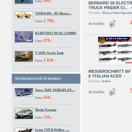
499,-
Cena:
BERNARD 28 ELECTR
TRUCK PINDER CI…
Výrobce:
Altaya/Atlas/Agostin
TATRA 603 - B5 Marat…
2 700,-
Cena:
KURFÜRST DUAL COMBO
870,-
Cena:
T 34/85 Soviet Tank
1 850,-
Cena:
MESSERSCHMITT BF 
6 'ITALIAN ACES'
NEJPRODÁVANĚJŠÍ MODELY
Výrobce:
Italeri
Tatra T600 TATRAPLAN…
650,-
Cena:
Škoda Forman
550,-
Cena:
Lotus 72D D.Walker -…