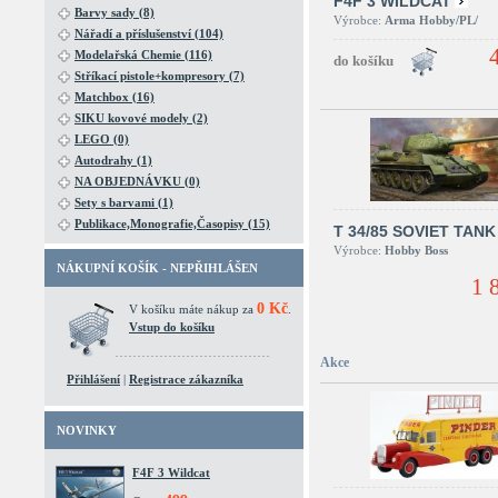
F4F 3 WILDCAT
Barvy sady (8)
Výrobce:
Arma Hobby/PL/
Nářadí a příslušenství (104)
Modelařská Chemie (116)
Stříkací pistole+kompresory (7)
Matchbox (16)
SIKU kovové modely (2)
LEGO (0)
Autodrahy (1)
NA OBJEDNÁVKU (0)
Sety s barvami (1)
Publikace,Monografie,Časopisy (15)
T 34/85 SOVIET TANK
Výrobce:
Hobby Boss
NÁKUPNÍ KOŠÍK - NEPŘIHLÁŠEN
1 
0 Kč
V košíku máte nákup za
.
Vstup do košíku
Akce
Přihlášení
|
Registrace zákazníka
NOVINKY
F4F 3 Wildcat