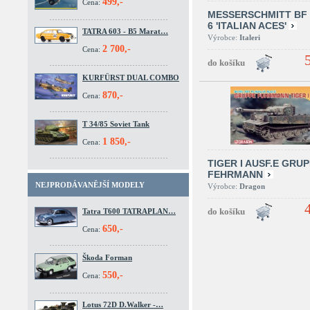
499,-
Cena:
MESSERSCHMITT BF 
6 'ITALIAN ACES'
TATRA 603 - B5 Marat…
Výrobce:
Italeri
2 700,-
Cena:
KURFÜRST DUAL COMBO
870,-
Cena:
T 34/85 Soviet Tank
1 850,-
Cena:
TIGER I AUSF.E GRU
FEHRMANN
NEJPRODÁVANĚJŠÍ MODELY
Výrobce:
Dragon
Tatra T600 TATRAPLAN…
650,-
Cena:
Škoda Forman
550,-
Cena:
Lotus 72D D.Walker -…