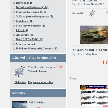
F4F 3 WILDCAT
Barvy sady (8)
Výrobce:
Arma Hobby/PL/
Nářadí a příslušenství (104)
Modelařská Chemie (116)
Stříkací pistole+kompresory (7)
Matchbox (16)
SIKU kovové modely (2)
LEGO (0)
Autodrahy (1)
NA OBJEDNÁVKU (0)
Sety s barvami (1)
Publikace,Monografie,Časopisy (15)
T 34/85 SOVIET TANK
Výrobce:
Hobby Boss
NÁKUPNÍ KOŠÍK - NEPŘIHLÁŠEN
1 
0 Kč
V košíku máte nákup za
.
Vstup do košíku
Akce
Přihlášení
|
Registrace zákazníka
NOVINKY
F4F 3 Wildcat