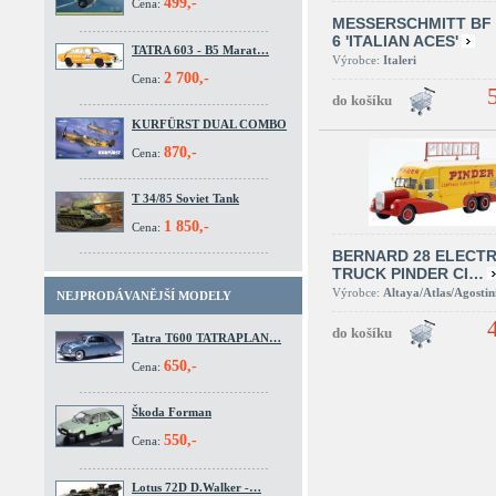
499,-
Cena:
MESSERSCHMITT BF 
6 'ITALIAN ACES'
TATRA 603 - B5 Marat…
Výrobce:
Italeri
2 700,-
Cena:
KURFÜRST DUAL COMBO
870,-
Cena:
T 34/85 Soviet Tank
1 850,-
Cena:
BERNARD 28 ELECTR
TRUCK PINDER CI…
Výrobce:
Altaya/Atlas/Agostin
NEJPRODÁVANĚJŠÍ MODELY
Tatra T600 TATRAPLAN…
650,-
Cena:
Škoda Forman
550,-
Cena:
Lotus 72D D.Walker -…