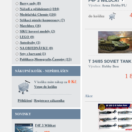
F4F 3 WILDCAT
Barvy sady (8)
Výrobce:
Arma Hobby/PL/
Nářadí a příslušenství (104)
Modelařská Chemie (116)
Stříkací pistole+kompresory (7)
Matchbox (16)
SIKU kovové modely (2)
LEGO (0)
Autodrahy (1)
NA OBJEDNÁVKU (0)
Sety s barvami (1)
Publikace,Monografie,Časopisy (15)
T 34/85 SOVIET TANK
Výrobce:
Hobby Boss
NÁKUPNÍ KOŠÍK - NEPŘIHLÁŠEN
1 
0 Kč
V košíku máte nákup za
.
Vstup do košíku
Akce
Přihlášení
|
Registrace zákazníka
NOVINKY
F4F 3 Wildcat