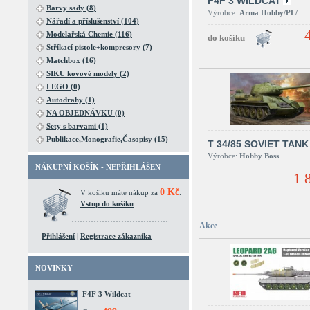
F4F 3 WILDCAT
Barvy sady (8)
Výrobce:
Arma Hobby/PL/
Nářadí a příslušenství (104)
Modelařská Chemie (116)
Stříkací pistole+kompresory (7)
Matchbox (16)
SIKU kovové modely (2)
LEGO (0)
Autodrahy (1)
NA OBJEDNÁVKU (0)
Sety s barvami (1)
Publikace,Monografie,Časopisy (15)
T 34/85 SOVIET TANK
Výrobce:
Hobby Boss
NÁKUPNÍ KOŠÍK - NEPŘIHLÁŠEN
1 
0 Kč
V košíku máte nákup za
.
Vstup do košíku
Akce
Přihlášení
|
Registrace zákazníka
NOVINKY
F4F 3 Wildcat