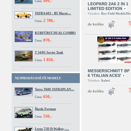
499,-
Cena:
LEOPARD 2A6 2 IN 1
LIMITED EDITION
TATRA 603 - B5 Marat…
Výrobce:
Rye Field Models/H
2 700,-
Cena:
KURFÜRST DUAL COMBO
870,-
Cena:
T 34/85 Soviet Tank
1 850,-
Cena:
MESSERSCHMITT BF 
6 'ITALIAN ACES'
NEJPRODÁVANĚJŠÍ MODELY
Výrobce:
Italeri
Tatra T600 TATRAPLAN…
650,-
Cena:
Škoda Forman
550,-
Cena:
Lotus 72D D.Walker -…