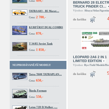
499,-
Cena:
BERNARD 28 ELECTR
TRUCK PINDER CI…
Výrobce:
Altaya/Atlas/Agostin
TATRA 603 - B5 Marat…
2 700,-
Cena:
KURFÜRST DUAL COMBO
870,-
Cena:
T 34/85 Soviet Tank
1 850,-
Cena:
LEOPARD 2A6 2 IN 1
LIMITED EDITION
Výrobce:
Rye Field Models/H
NEJPRODÁVANĚJŠÍ MODELY
Tatra T600 TATRAPLAN…
650,-
Cena:
Škoda Forman
550,-
Cena:
Lotus 72D D.Walker -…