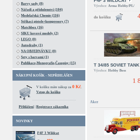
F4F 3 WILDCAT
Barvy sady (8)
Výrobce:
Arma Hobby/PL/
Nářadí a příslušenství (104)
Modelařská Chemie (116)
Stříkací pistole+kompresory (7)
Matchbox (16)
SIKU kovové modely (2)
LEGO (0)
Autodrahy (1)
NA OBJEDNÁVKU (0)
Sety s barvami (1)
Publikace,Monografie,Časopisy (15)
T 34/85 SOVIET TANK
Výrobce:
Hobby Boss
NÁKUPNÍ KOŠÍK - NEPŘIHLÁŠEN
1 
0 Kč
V košíku máte nákup za
.
Vstup do košíku
Akce
Přihlášení
|
Registrace zákazníka
NOVINKY
F4F 3 Wildcat