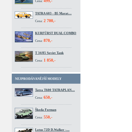
499,-
Cena:
TATRA 603 - B5 Marat…
2 700,-
Cena:
KURFÜRST DUAL COMBO
870,-
Cena:
T 34/85 Soviet Tank
1 850,-
Cena:
NEJPRODÁVANĚJŠÍ MODELY
Tatra T600 TATRAPLAN…
650,-
Cena:
Škoda Forman
550,-
Cena:
Lotus 72D D.Walker -…