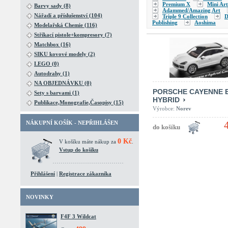
Premium X
Mini Art
Barvy sady (8)
Adammed/Amazing Art
Nářadí a příslušenství (104)
Triple 9 Collection
D
Publishing
Aoshima
Modelařská Chemie (116)
Stříkací pistole+kompresory (7)
Matchbox (16)
SIKU kovové modely (2)
LEGO (0)
Autodrahy (1)
NA OBJEDNÁVKU (0)
PORSCHE CAYENNE E
Sety s barvami (1)
HYBRID
Publikace,Monografie,Časopisy (15)
Výrobce:
Norev
NÁKUPNÍ KOŠÍK - NEPŘIHLÁŠEN
0 Kč
V košíku máte nákup za
.
Vstup do košíku
Přihlášení
|
Registrace zákazníka
NOVINKY
F4F 3 Wildcat