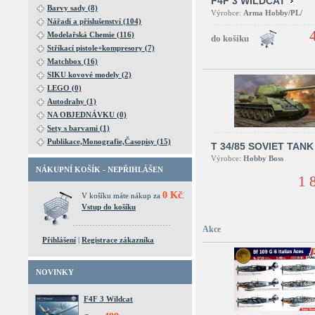
F4F 3 WILDCAT
Barvy sady (8)
Výrobce:
Arma Hobby/PL/
Nářadí a příslušenství (104)
Modelařská Chemie (116)
Stříkací pistole+kompresory (7)
Matchbox (16)
SIKU kovové modely (2)
LEGO (0)
Autodrahy (1)
NA OBJEDNÁVKU (0)
Sety s barvami (1)
Publikace,Monografie,Časopisy (15)
T 34/85 SOVIET TANK
Výrobce:
Hobby Boss
NÁKUPNÍ KOŠÍK - NEPŘIHLÁŠEN
1 
0 Kč
V košíku máte nákup za
.
Vstup do košíku
Akce
Přihlášení
|
Registrace zákazníka
NOVINKY
F4F 3 Wildcat