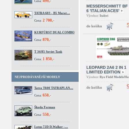
499,-
Cena:
MESSERSCHMITT BF 
6 'ITALIAN ACES'
TATRA 603 - B5 Marat…
Výrobce:
Italeri
2 700,-
Cena:
KURFÜRST DUAL COMBO
870,-
Cena:
T 34/85 Soviet Tank
1 850,-
Cena:
LEOPARD 2A6 2 IN 1
LIMITED EDITION
Výrobce:
Rye Field Models/H
NEJPRODÁVANĚJŠÍ MODELY
Tatra T600 TATRAPLAN…
650,-
Cena:
Škoda Forman
550,-
Cena:
Lotus 72D D.Walker -…