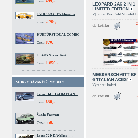
499,-
Cena:
LEOPARD 2A6 2 IN 1
LIMITED EDITION
TATRA 603 - B5 Marat…
Výrobce:
Rye Field Models/H
2 700,-
Cena:
KURFÜRST DUAL COMBO
870,-
Cena:
T 34/85 Soviet Tank
1 850,-
Cena:
MESSERSCHMITT BF 
6 'ITALIAN ACES'
NEJPRODÁVANĚJŠÍ MODELY
Výrobce:
Italeri
Tatra T600 TATRAPLAN…
650,-
Cena:
Škoda Forman
550,-
Cena:
Lotus 72D D.Walker -…