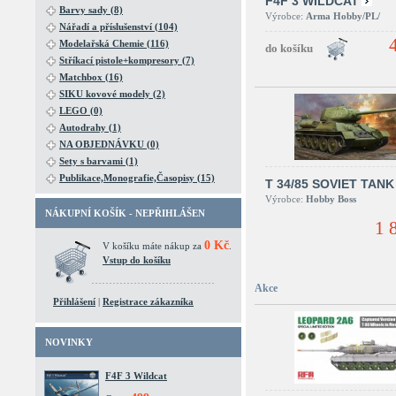
F4F 3 WILDCAT
Barvy sady (8)
Výrobce:
Arma Hobby/PL/
Nářadí a příslušenství (104)
Modelařská Chemie (116)
Stříkací pistole+kompresory (7)
Matchbox (16)
SIKU kovové modely (2)
LEGO (0)
Autodrahy (1)
NA OBJEDNÁVKU (0)
Sety s barvami (1)
Publikace,Monografie,Časopisy (15)
T 34/85 SOVIET TANK
Výrobce:
Hobby Boss
NÁKUPNÍ KOŠÍK - NEPŘIHLÁŠEN
1 
0 Kč
V košíku máte nákup za
.
Vstup do košíku
Akce
Přihlášení
|
Registrace zákazníka
NOVINKY
F4F 3 Wildcat